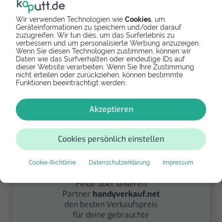
Wir verwenden Technologien wie
Cookies
, um
Geräteinformationen zu speichern und/oder darauf
Spenden
zuzugreifen. Wir tun dies, um das Surferlebnis zu
verbessern und um personalisierte Werbung anzuzeigen.
Wenn Sie diesen Technologien zustimmen, können wir
Spende Dein Gerät über
Daten wie das Surfverhalten oder eindeutige IDs auf
handysfuerdieumwelt.de
dieser Website verarbeiten. Wenn Sie Ihre Zustimmung
für einen guten Zweck.
nicht erteilen oder zurückziehen, können bestimmte
Funktionen beeinträchtigt werden.
Akzeptieren
Cookies persönlich einstellen
Verkaufen
Cookie-Richtlinie
Datenschutzerklärung
Impressum
Finde über unseren
Partner
handyverkauf.net
den besten Verkaufspreis
für deine gebrauchte