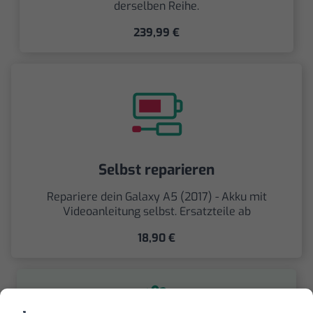
derselben Reihe.
239,99 €
Selbst reparieren
Repariere dein Galaxy A5 (2017) - Akku mit
Videoanleitung selbst. Ersatzteile ab
18,90 €