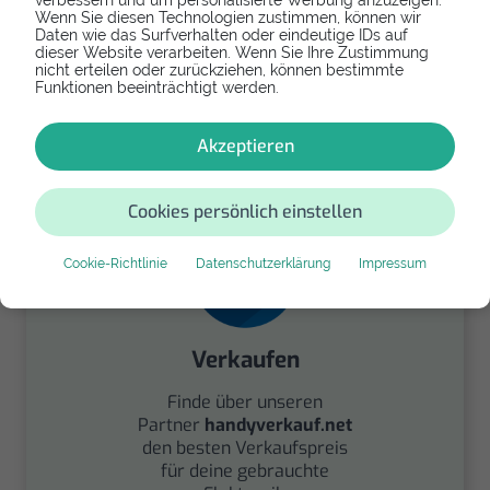
verbessern und um personalisierte Werbung anzuzeigen.
Wenn Sie diesen Technologien zustimmen, können wir
Daten wie das Surfverhalten oder eindeutige IDs auf
dieser Website verarbeiten. Wenn Sie Ihre Zustimmung
Spenden
nicht erteilen oder zurückziehen, können bestimmte
Funktionen beeinträchtigt werden.
Spende Dein Gerät über
handysfuerdieumwelt.de
Akzeptieren
für einen guten Zweck.
Cookies persönlich einstellen
Cookie-Richtlinie
Datenschutzerklärung
Impressum
Verkaufen
Finde über unseren
Partner
handyverkauf.net
den besten Verkaufspreis
für deine gebrauchte