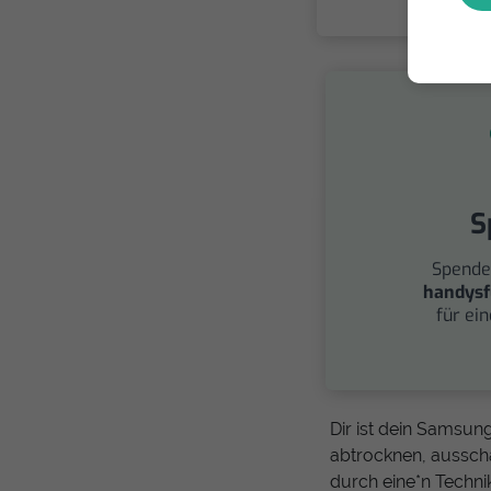
S
Spende
handysf
für ei
Dir ist dein Samsun
abtrocknen, aussch
durch eine*n Technik