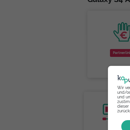
Partnerlin
Wir ve
und/od
und um
zustim
dieser
zurück