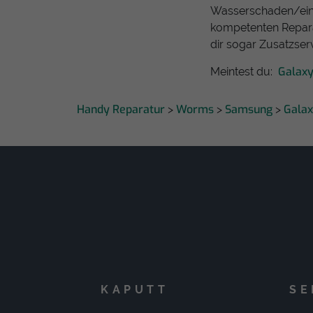
Wasserschaden/ein
kompetenten Repara
dir sogar Zusatzser
Galax
Meintest du:
Handy Reparatur
Worms
Samsung
Galax
>
>
>
KAPUTT
SE