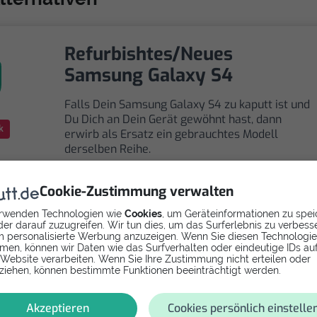
Refurbishtes/Neues
Samsung Galaxy S4
Falls Dein Samsung Galaxy S4 zu kaputt ist und
Du Dich an Dein Gerät gewöhnt hast, dann
k
erwirb als Ersatz ein gebrauchtes Modell
derselben Reihe.
Cookie-Zustimmung verwalten
rwenden Technologien wie
Cookies
, um Geräteinformationen zu spei
er darauf zuzugreifen. Wir tun dies, um das Surferlebnis zu verbess
 personalisierte Werbung anzuzeigen. Wenn Sie diesen Technologi
Selbst reparieren
men, können wir Daten wie das Surfverhalten oder eindeutige IDs au
 Website verarbeiten. Wenn Sie Ihre Zustimmung nicht erteilen oder
ziehen, können bestimmte Funktionen beeinträchtigt werden.
Repariere dein Galaxy S4 - Verschmutzung /
Wasserschaden mit Videoanleitung selbst. Ersatzteile
Akzeptieren
Cookies persönlich einstelle
ab