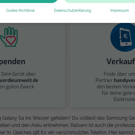
Cookie-Richtlinie
Datenschutzerklärung
Impressum
penden
Verkau
 Dein Gerät über
Finde über un
uerdieumwelt.de
Partner
handyver
nen guten Zweck.
den besten Verka
für deine gebr
Elektronik
g Galaxy S4 ins Wasser gefallen? Du solltest das Samsung Ga
alten und den Akku entnehmen. Ratsam ist auch die professi
er*in. Gleiches gilt für ein verschmutztes Telefon. Hier kannst