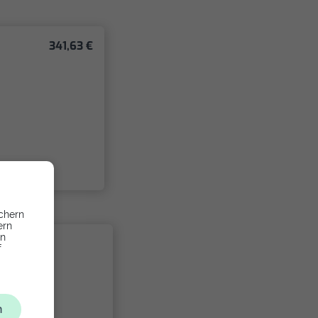
341,63 €
chern
ern
en
f
n