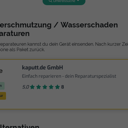
Umkreissuche
Verschmutzung / Wasserschaden
araturen
eparateuren kannst du dein Gerät einsenden. Nach kurzer Zeit
one als Paket zurück.
kaputt.de GmbH
Einfach reparieren - dein Reparaturspezialist
n
5,0
8
ur
lternativen