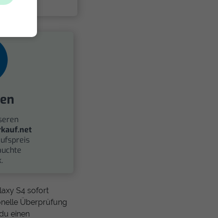
fen
seren
kauf.net
ufspreis
auchte
.
laxy S4 sofort
onelle Überprüfung
 du einen