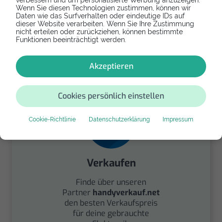
verbessern und um personalisierte Werbung anzuzeigen.
Wenn Sie diesen Technologien zustimmen, können wir
Daten wie das Surfverhalten oder eindeutige IDs auf
dieser Website verarbeiten. Wenn Sie Ihre Zustimmung
Spenden
nicht erteilen oder zurückziehen, können bestimmte
Funktionen beeinträchtigt werden.
Spende Dein Gerät über
handysfuerdieumwelt.de
Akzeptieren
für einen guten Zweck.
Cookies persönlich einstellen
Cookie-Richtlinie
Datenschutzerklärung
Impressum
Verkaufen
Finde über unseren
Partner
handyverkauf.net
den besten Verkaufspreis
für deine gebrauchte