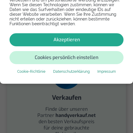
verbessern und um personalisierte Werbung anzuzeigen.
Wenn Sie diesen Technologien zustimmen, können wir
Daten wie das Surfverhalten oder eindeutige IDs auf
dieser Website verarbeiten. Wenn Sie Ihre Zustimmung
Spenden
nicht erteilen oder zurückziehen, können bestimmte
Funktionen beeinträchtigt werden.
Spende Dein Gerät über
handysfuerdieumwelt.de
Akzeptieren
für einen guten Zweck.
Cookies persönlich einstellen
Cookie-Richtlinie
Datenschutzerklärung
Impressum
Verkaufen
Finde über unseren
Partner
handyverkauf.net
den besten Verkaufspreis
für deine gebrauchte