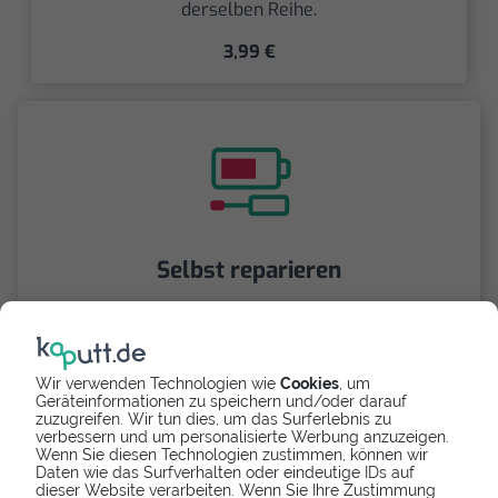
derselben Reihe.
3,99 €
Selbst reparieren
Repariere dein Galaxy Note 4 - Hauptkamera mit
Videoanleitung selbst. Ersatzteile ab
Wir verwenden Technologien wie
Cookies
, um
Geräteinformationen zu speichern und/oder darauf
zuzugreifen. Wir tun dies, um das Surferlebnis zu
verbessern und um personalisierte Werbung anzuzeigen.
Wenn Sie diesen Technologien zustimmen, können wir
Daten wie das Surfverhalten oder eindeutige IDs auf
dieser Website verarbeiten. Wenn Sie Ihre Zustimmung