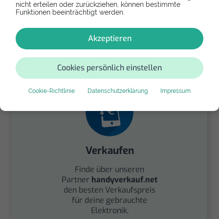
nicht erteilen oder zurückziehen, können bestimmte
Funktionen beeinträchtigt werden.
Spenden
Akzeptieren
Spende Dein Gerät über
handysfuerdieumwelt.de
für einen guten Zweck.
Cookies persönlich einstellen
Cookie-Richtlinie
Datenschutzerklärung
Impressum
Verkaufen
Finde über unseren
Partner
handyverkauf.net
den besten Verkaufspreis
für deine gebrauchte
Elektronik.