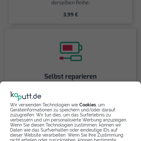
derselben Reihe.
3,99 €
Selbst reparieren
Repariere dein Galaxy Note 4 - Hauptkamera mit
Videoanleitung selbst. Ersatzteile ab
Wir verwenden Technologien wie
Cookies
, um
Geräteinformationen zu speichern und/oder darauf
zuzugreifen. Wir tun dies, um das Surferlebnis zu
verbessern und um personalisierte Werbung anzuzeigen.
Wenn Sie diesen Technologien zustimmen, können wir
Daten wie das Surfverhalten oder eindeutige IDs auf
dieser Website verarbeiten. Wenn Sie Ihre Zustimmung
nicht erteilen oder zurückziehen, können bestimmte