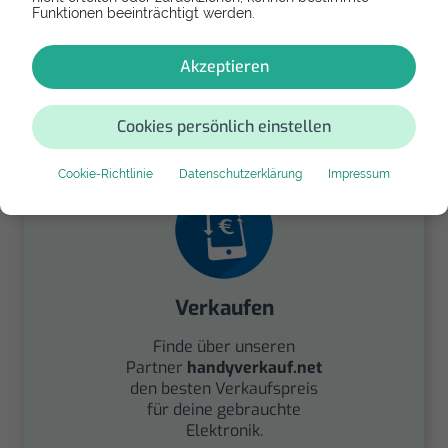
Funktionen beeinträchtigt werden.
Spenden
Akzeptieren
Spende Dein Gerät über
handysfuerdieumwelt.de
Cookies persönlich einstellen
für einen guten Zweck.
Cookie-Richtlinie
Datenschutzerklärung
Impressum
Verkaufen
Finde über unseren
Partner
handyverkauf.net
den besten Verkaufspreis
für deine gebrauchte
Elektronik.