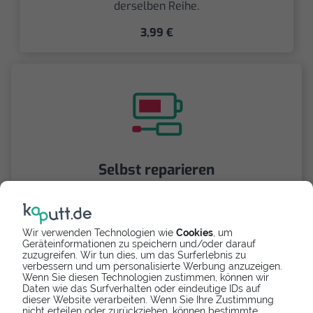
derselben Reihe.
3,99 €
Selbst reparieren
Repariere dein Galaxy Note 4 - Hauptkamera mit
Videoanleitung selbst. Ersatzteile ab
Wir verwenden Technologien wie
Cookies
, um
Geräteinformationen zu speichern und/oder darauf
zuzugreifen. Wir tun dies, um das Surferlebnis zu
verbessern und um personalisierte Werbung anzuzeigen.
Wenn Sie diesen Technologien zustimmen, können wir
Daten wie das Surfverhalten oder eindeutige IDs auf
dieser Website verarbeiten. Wenn Sie Ihre Zustimmung
nicht erteilen oder zurückziehen, können bestimmte