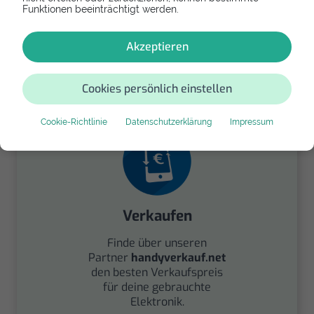
Funktionen beeinträchtigt werden.
Spenden
Akzeptieren
Spende Dein Gerät über
handysfuerdieumwelt.de
Cookies persönlich einstellen
für einen guten Zweck.
Cookie-Richtlinie
Datenschutzerklärung
Impressum
Verkaufen
Finde über unseren
Partner
handyverkauf.net
den besten Verkaufspreis
für deine gebrauchte
Elektronik.