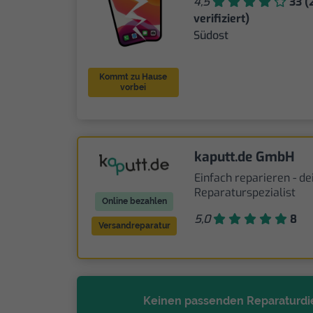
4,5
33 (
verifiziert)
Südost
Kommt zu Hause
vorbei
kaputt.de GmbH
Einfach reparieren - de
Reparaturspezialist
Online bezahlen
5,0
8
Versandreparatur
Keinen passenden Reparaturdi