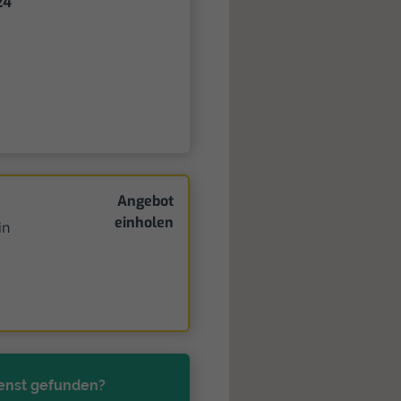
24
Angebot
einholen
in
enst gefunden?