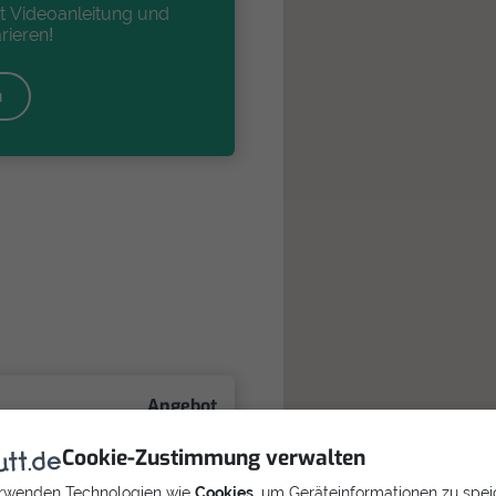
t Videoanleitung und
rieren!
n
Angebot
einholen
31
Cookie-Zustimmung verwalten
rwenden Technologien wie
Cookies
, um Geräteinformationen zu spei