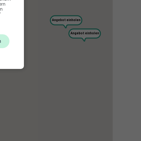
ern
en
f
Angebot einholen
Angebot einholen
n