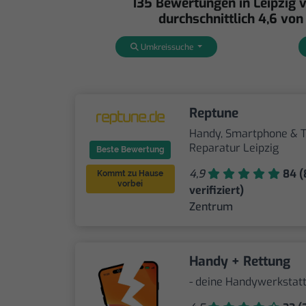
135 Bewertungen in Leipzig 
durchschnittlich 4,6 von
Umkreissuche
Reptune
Handy, Smartphone & T
Reparatur Leipzig
Beste Bewertung
4,9
84 (
Kommt zu Hause
vorbei
verifiziert)
Zentrum
Handy + Rettung
- deine Handywerkstatt