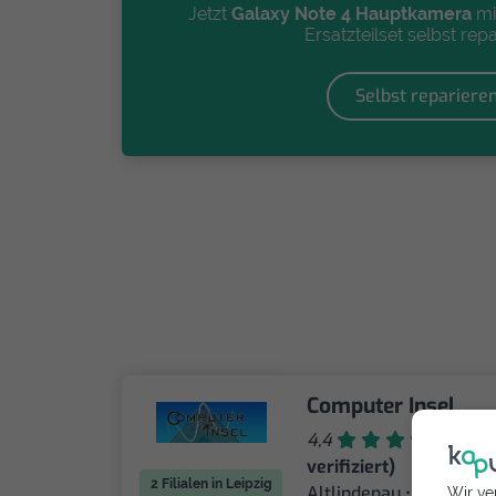
Jetzt
Galaxy Note 4 Hauptkamera
mi
Ersatzteilset selbst repa
Selbst repariere
Computer Insel
4,4
40 (
verifiziert)
2 Filialen in Leipzig
Altlindenau •
Wir ve