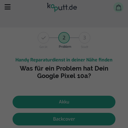
2
3
Problem
Gerät
Stadt
Handy Reparaturdienst in deiner Nähe finden
Selbst reparieren
Was für ein Problem hat Dein
Google Pixel 10a?
Reparieren lassen
Shop
Akku
Backcover