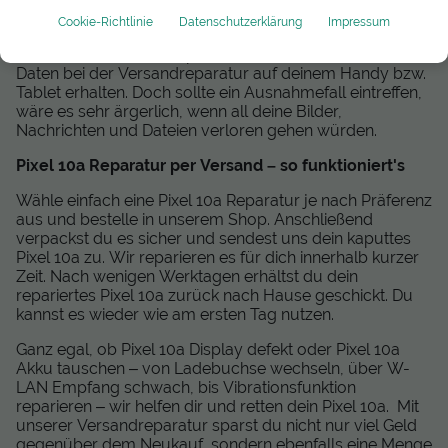
versendest
Cookie-Richtlinie
Datenschutzerklärung
Impressum
Bevor du dein Pixel 10a zur Post bringst, sichere deine
Daten mit einem Backup. Im Normalfall bleiben all deine
Daten bei der Versandreparatur auf deinem Handy bzw.
Tablet erhalten. Doch sollte ein Ausnahmefall eintreffen,
wäre es sehr ärgerlich, wenn all deine Bilder,
Nachrichten und Dateien verloren gehen würden.
Pixel 10a Reparatur per Versand – so funktioniert's
Wähle einfach eine Pixel 10a Reparatur je nach Präferenz
aus und bestelle in unserem Shop. Anschließend
verpackst du es sicher und sendest uns dein kaputtes
Pixel 10a zu. Wir reparieren es für dich innerhalb kurzer
Zeit. Nach wenigen Werktagen erhältst du dein
repariertes Pixel 10a zurück nach Hause geschickt. Du
kannst es wieder wie am ersten Tag nutzen.
Ganz egal, ob Pixel 10a Display defekt oder Pixel 10a
Akku tauschen – von Ladebuchse wechseln, über W-
LAN Empfang schwach, bis Vibrationsfunktion
reparieren – wir helfen dir und retten dein Pixel 10a. Mit
unserer Versandreparatur sparst du nicht nur viel Geld
gegenüber dem Neukauf, sondern ebenfalls eine Menge