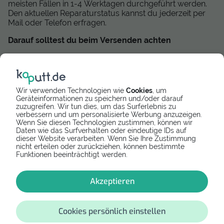
meisten Fällen in 1-4 Werktagen durchgeführt werden.
Den aktuellen Reparaturstatus kannst du jederzeit per
Mail oder Telefon erfragen.
Darauf solltest du beim Versenden achten
Damit dein Pixel 10a beim Transport nicht noch einen
Schaden erleidet, solltest du es sicher versenden. Wähle
einen robusten Karton und wickel das kaputte Pixel 10a
in Luftpolsterfolie ein. Verpacke das Handy bzw. Tablet
Wir verwenden Technologien wie
Cookies
, um
so, dass es sich im Paket nicht mehr bewegen kann.
Geräteinformationen zu speichern und/oder darauf
Stopfe dafür alle Lufträume mit Backpapier oder
zuzugreifen. Wir tun dies, um das Surferlebnis zu
anderen Materialien aus. Wir empfehlen, das Gerät in der
verbessern und um personalisierte Werbung anzuzeigen.
Wenn Sie diesen Technologien zustimmen, können wir
Originalverpackung zu verschicken. So sollte dein Pixel
Daten wie das Surfverhalten oder eindeutige IDs auf
10a garantiert sicher beim Versandreparateur
dieser Website verarbeiten. Wenn Sie Ihre Zustimmung
ankommen.
nicht erteilen oder zurückziehen, können bestimmte
Funktionen beeinträchtigt werden.
Was kostet die Pixel 10a Reparatur per Versand?
Der Preis der Einsendereparatur variiert stark vom
Akzeptieren
Defekt und Modell. Auf kaputt.de kannst du alle Preise
direkt einsehen.
Cookies persönlich einstellen
Sichere deine Daten, bevor du dein Pixel 10a per Post