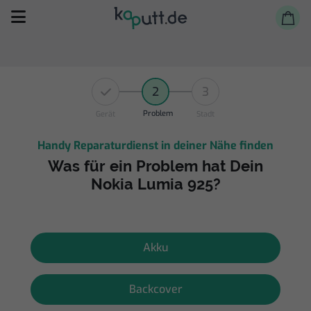
2
3
Problem
Gerät
Stadt
Handy Reparaturdienst in deiner Nähe finden
Selbst reparieren
Was für ein Problem hat Dein
Nokia Lumia 925?
Reparieren lassen
Shop
Akku
Backcover