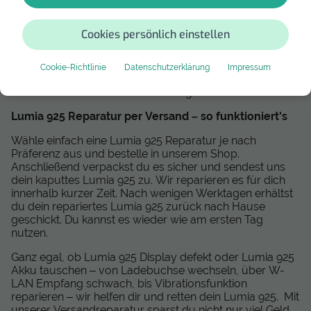
Post versendest
Bevor du dein Lumia 925 zur Post bringst, sichere deine
Cookies persönlich einstellen
Daten mit einem Backup. Im Normalfall bleiben all deine
Daten bei der Versandreparatur auf deinem Handy bzw.
Tablet erhalten. Doch sollte ein Ausnahmefall eintreffen,
Cookie-Richtlinie
Datenschutzerklärung
Impressum
wäre es sehr ärgerlich, wenn all deine Bilder,
Nachrichten und Dateien verloren gehen würden.
Lumia 925 Reparatur per Versand – so funktioniert's
Wähle einfach eine Lumia 925 Reparatur je nach
Präferenz aus und bestelle in unserem Shop.
Anschließend verpackst du es sicher und sendest uns
dein kaputtes Lumia 925 zu. Wir reparieren es für dich
innerhalb kurzer Zeit. Nach wenigen Werktagen erhältst
du dein repariertes Lumia 925 zurück nach Hause
geschickt. Du kannst es wieder wie am ersten Tag
nutzen.
Ganz egal, ob Lumia 925 Display defekt oder Lumia 925
Akku tauschen – von Ladebuchse wechseln, über W-
LAN Empfang schwach, bis Vibrationsfunktion
reparieren – wir helfen dir und retten dein Lumia 925. Mit
unserer Versandreparatur sparst du nicht nur viel Geld