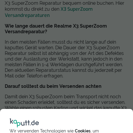
X3 SuperZoom Reparatur bequem online buchen. Hier
X3 SuperZoom
kommst du direkt zu den
Versandreparaturen
Wie lange dauert die Realme X3 SuperZoom
Versandreparatur?
In den meisten Fällen musst du nicht lange auf dein
kaputtes Gerät warten. Die Dauer der X3 SuperZoom
Reparatur selbst ist abhängig von der Art des Defektes
und der Auslastung der Werkstatt, kann jedoch in den
meisten Fällen in 1-4 Werktagen durchgeführt werden.
Den aktuellen Reparaturstatus kannst du jederzeit per
Mail oder Telefon erfragen.
Darauf solltest du beim Versenden achten
Damit dein X3 SuperZoom beim Transport nicht noch
einen Schaden erleidet, solltest du es sicher versenden.
Wähle einen robusten Karton und wickel das kaputte X3
SuperZoom in Luftpolsterfolie ein. Verpacke das Handy
bzw. Tablet so, dass es sich im Paket nicht mehr
bewegen kann. Stopfe dafür alle Lufträume mit
Backpapier oder anderen Materialien aus. Wir
Wir verwenden Technologien wie
Cookies
, um