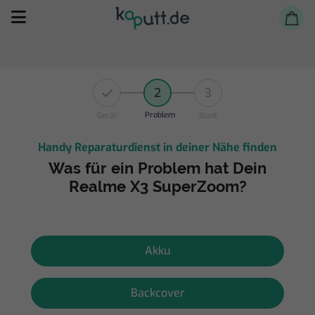
2
3
Problem
Gerät
Stadt
Handy Reparaturdienst in deiner Nähe finden
Selbst reparieren
Was für ein Problem hat Dein
Realme X3 SuperZoom?
Reparieren lassen
Shop
Akku
Backcover