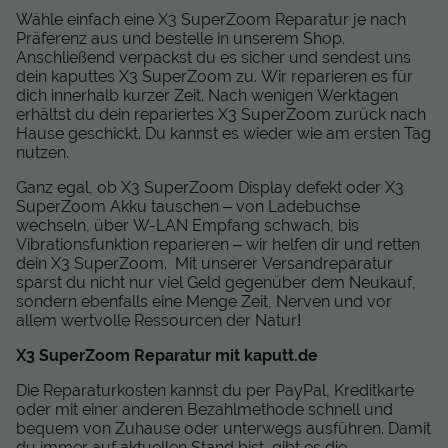
Wähle einfach eine X3 SuperZoom Reparatur je nach
Präferenz aus und bestelle in unserem Shop.
Anschließend verpackst du es sicher und sendest uns
dein kaputtes X3 SuperZoom zu. Wir reparieren es für
dich innerhalb kurzer Zeit. Nach wenigen Werktagen
erhältst du dein repariertes X3 SuperZoom zurück nach
Hause geschickt. Du kannst es wieder wie am ersten Tag
nutzen.
Ganz egal, ob X3 SuperZoom Display defekt oder X3
SuperZoom Akku tauschen – von Ladebuchse
wechseln, über W-LAN Empfang schwach, bis
Vibrationsfunktion reparieren – wir helfen dir und retten
dein X3 SuperZoom. Mit unserer Versandreparatur
sparst du nicht nur viel Geld gegenüber dem Neukauf,
sondern ebenfalls eine Menge Zeit, Nerven und vor
allem wertvolle Ressourcen der Natur!
X3 SuperZoom Reparatur mit kaputt.de
Die Reparaturkosten kannst du per PayPal, Kreditkarte
oder mit einer anderen Bezahlmethode schnell und
bequem von Zuhause oder unterwegs ausführen. Damit
du immer auf aktuellen Stand bist, gibt es die