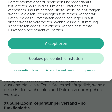
Geräteinformationen zu speichern und/oder darauf
empfehlen, das Gerät in der Originalverpackung zu
zuzugreifen. Wir tun dies, um das Surferlebnis zu
verschicken. So sollte dein X3 SuperZoom garantiert
verbessern und um personalisierte Werbung anzuzeigen.
sicher beim Versandreparateur ankommen.
Wenn Sie diesen Technologien zustimmen, können wir
Daten wie das Surfverhalten oder eindeutige IDs auf
Was kostet die X3 SuperZoom Reparatur per
dieser Website verarbeiten. Wenn Sie Ihre Zustimmung
Versand?
nicht erteilen oder zurückziehen, können bestimmte
Funktionen beeinträchtigt werden.
Der Preis der Einsendereparatur variiert stark vom
Defekt und Modell. Auf kaputt.de kannst du alle Preise
Akzeptieren
direkt einsehen.
Sichere deine Daten, bevor du dein X3 SuperZoom
per Post versendest
Cookies persönlich einstellen
Bevor du dein X3 SuperZoom zur Post bringst, sichere
deine Daten mit einem Backup. Im Normalfall bleiben all
Cookie-Richtlinie
Datenschutzerklärung
Impressum
deine Daten bei der Versandreparatur auf deinem
Handy bzw. Tablet erhalten. Doch sollte ein
Ausnahmefall eintreffen, wäre es sehr ärgerlich, wenn all
deine Bilder, Nachrichten und Dateien verloren gehen
würden.
X3 SuperZoom Reparatur per Versand – so
funktioniert's