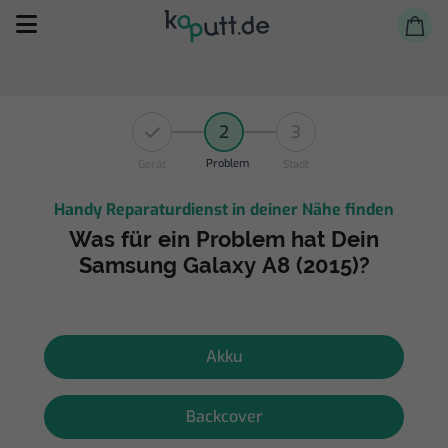
2
3
Problem
Gerät
Stadt
Handy Reparaturdienst in deiner Nähe finden
Selbst reparieren
Was für ein Problem hat Dein
Samsung Galaxy A8 (2015)?
Reparieren lassen
Shop
Akku
Backcover