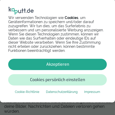
Handy bzw. Tablet so, dass es sich im Paket nicht mehr
bewegen kann. Stopfe dafür alle Lufträume mit
Backpapier oder anderen Materialien aus. Wir
empfehlen, das Gerät in der Originalverpackung zu
Wir verwenden Technologien wie
Cookies
, um
verschicken. So sollte dein Galaxy A8 (2015) garantiert
Geräteinformationen zu speichern und/oder darauf
zuzugreifen. Wir tun dies, um das Surferlebnis zu
sicher beim Versandreparateur ankommen.
verbessern und um personalisierte Werbung anzuzeigen.
Wenn Sie diesen Technologien zustimmen, können wir
Was kostet die Galaxy A8 (2015) Reparatur per
Daten wie das Surfverhalten oder eindeutige IDs auf
Versand?
dieser Website verarbeiten. Wenn Sie Ihre Zustimmung
nicht erteilen oder zurückziehen, können bestimmte
Der Preis der Einsendereparatur variiert stark vom
Funktionen beeinträchtigt werden.
Defekt und Modell. Auf kaputt.de kannst du alle Preise
direkt einsehen.
Akzeptieren
Sichere deine Daten, bevor du dein Galaxy A8 (2015)
per Post versendest
Cookies persönlich einstellen
Bevor du dein Galaxy A8 (2015) zur Post bringst, sichere
deine Daten mit einem Backup. Im Normalfall bleiben all
deine Daten bei der Versandreparatur auf deinem
Cookie-Richtlinie
Datenschutzerklärung
Impressum
Handy bzw. Tablet erhalten. Doch sollte ein
Ausnahmefall eintreffen, wäre es sehr ärgerlich, wenn all
deine Bilder, Nachrichten und Dateien verloren gehen
würden.