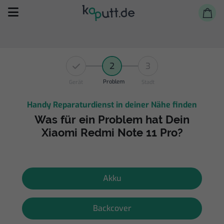
2
3
Problem
Gerät
Stadt
Handy Reparaturdienst in deiner Nähe finden
Selbst reparieren
Was für ein Problem hat Dein
Xiaomi Redmi Note 11 Pro?
Reparieren lassen
Shop
Akku
Backcover