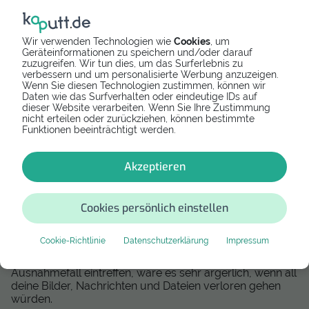
Handy bzw. Tablet so, dass es sich im Paket nicht mehr
bewegen kann. Stopfe dafür alle Lufträume mit
Backpapier oder anderen Materialien aus. Wir
Wir verwenden Technologien wie
Cookies
, um
empfehlen, das Gerät in der Originalverpackung zu
Geräteinformationen zu speichern und/oder darauf
verschicken. So sollte dein Redmi Note 11 Pro garantiert
zuzugreifen. Wir tun dies, um das Surferlebnis zu
sicher beim Versandreparateur ankommen.
verbessern und um personalisierte Werbung anzuzeigen.
Wenn Sie diesen Technologien zustimmen, können wir
Was kostet die Redmi Note 11 Pro Reparatur per
Daten wie das Surfverhalten oder eindeutige IDs auf
dieser Website verarbeiten. Wenn Sie Ihre Zustimmung
Versand?
nicht erteilen oder zurückziehen, können bestimmte
Funktionen beeinträchtigt werden.
Der Preis der Einsendereparatur variiert stark vom
Defekt und Modell. Auf kaputt.de kannst du alle Preise
direkt einsehen.
Akzeptieren
Sichere deine Daten, bevor du dein Redmi Note 11
Pro per Post versendest
Cookies persönlich einstellen
Bevor du dein Redmi Note 11 Pro zur Post bringst,
sichere deine Daten mit einem Backup. Im Normalfall
Cookie-Richtlinie
Datenschutzerklärung
Impressum
bleiben all deine Daten bei der Versandreparatur auf
deinem Handy bzw. Tablet erhalten. Doch sollte ein
Ausnahmefall eintreffen, wäre es sehr ärgerlich, wenn all
deine Bilder, Nachrichten und Dateien verloren gehen
würden.