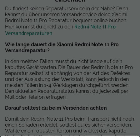
Du findest keinen Reparaturservice in der Nähe? Dann
kannst du über unseren Versandservice deine Xiaomi
Redmi Note 11 Pro Reparatur bequem online buchen.
Redmi Note 11 Pro
Hier kommst du direkt zu den
Versandreparaturen
Wie lange dauert die Xiaomi Redmi Note 11 Pro
Versandreparatur?
In den meisten Fällen musst du nicht lange auf dein
kaputtes Gerät warten. Die Dauer der Redmi Note 11 Pro
Reparatur selbst ist abhängig von der Art des Defektes
und der Auslastung der Werkstatt, kann jedoch in den
meisten Fällen in 1-4 Werktagen durchgeführt werden.
Den aktuellen Reparaturstatus kannst du jederzeit per
Mail oder Telefon erfragen.
Darauf solltest du beim Versenden achten
Damit dein Redmi Note 11 Pro beim Transport nicht noch
einen Schaden erleidet, solltest du es sicher versenden.
Wähle einen robusten Karton und wickel das kaputte
Redmi Note 11 Pro in Luftpolsterfolie ein. Verpacke das