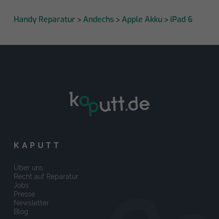
Handy Reparatur
Andechs
Apple Akku
iPad 6
>
>
>
KAPUTT
Über uns
Recht auf Reparatur
Jobs
Presse
Newsletter
Blog