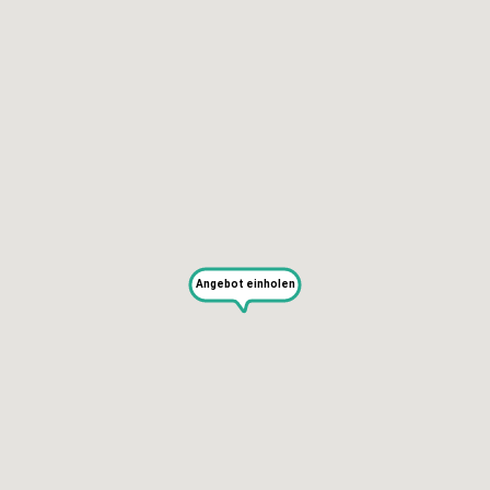
KAPUTT
Über uns
Recht auf Reparatur
Jobs
Presse
Newsletter
Blog
Angebot einholen
SERVICES
Selbst reparieren
Reparieren lassen
Reparaturdienst anmelden
Shop
Hilfe & Support
RECHTLICHES