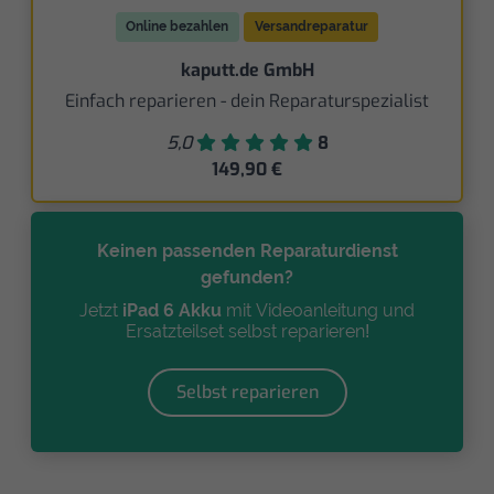
Online bezahlen
Versandreparatur
kaputt.de GmbH
Einfach reparieren - dein Reparaturspezialist
5,0
8
149,90 €
Keinen passenden Reparaturdienst
gefunden?
Jetzt
iPad 6 Akku
mit Videoanleitung und
Ersatzteilset selbst reparieren!
Selbst reparieren