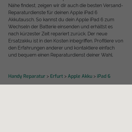
Nähe findest, zeigen wir dir auch die besten Versand-
Reparaturdienste für deinen Apple iPad 6
Akkutausch. So kannst du dein Apple iPad 6 zum
Wechseln der Batterie einsenden und erhältst es
nach kürzester Zeit repariert zurück. Der neue
Ersatzakku ist in den Kosten inbegriffen. Profitiere von
den Erfahrungen anderer und kontaktiere einfach
und bequem einen Reparaturdienst deiner Wahl.
Handy Reparatur
Erfurt
Apple Akku
iPad 6
>
>
>