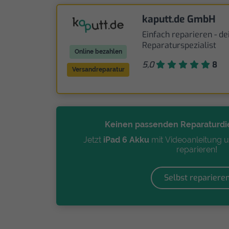
kaputt.de GmbH
Einfach reparieren - de
Reparaturspezialist
Online bezahlen
5,0
8
Versandreparatur
Keinen passenden Reparaturdi
Jetzt
iPad 6 Akku
mit Videoanleitung un
reparieren!
Selbst repariere