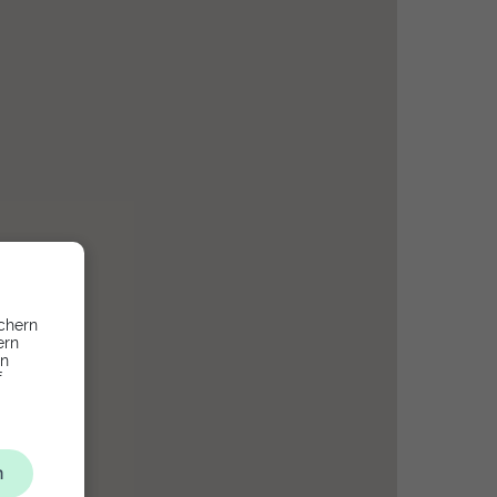
chern
ern
en
f
n