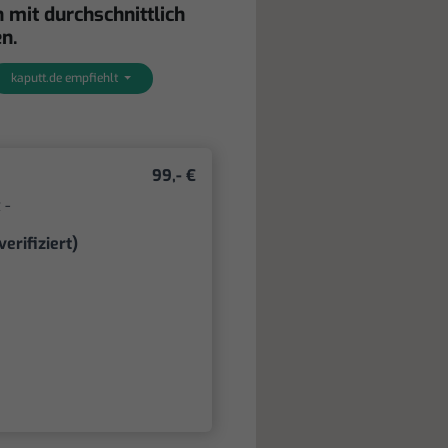
 mit durchschnittlich
n.
kaputt.de empfiehlt
99,- €
 -
verifiziert)