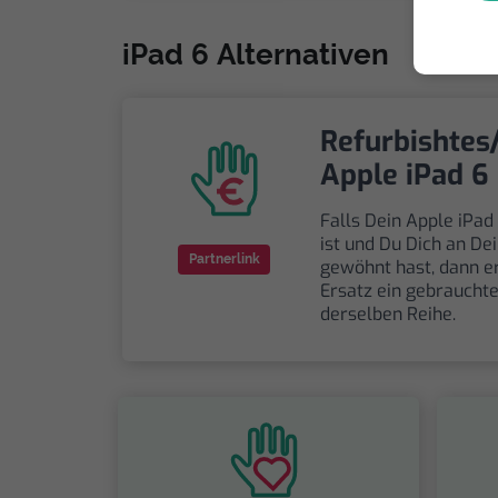
iPad 6 Alternativen
Refurbishtes
Apple iPad 6
Falls Dein Apple iPad
ist und Du Dich an De
Partnerlink
gewöhnt hast, dann e
Ersatz ein gebraucht
derselben Reihe.