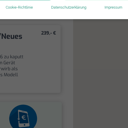
Cookie-Richtlinie
Datenschutzerklärung
Impressum
239,- €
/Neues
 6 zu kaputt
in Gerät
rwirb als
es Modell