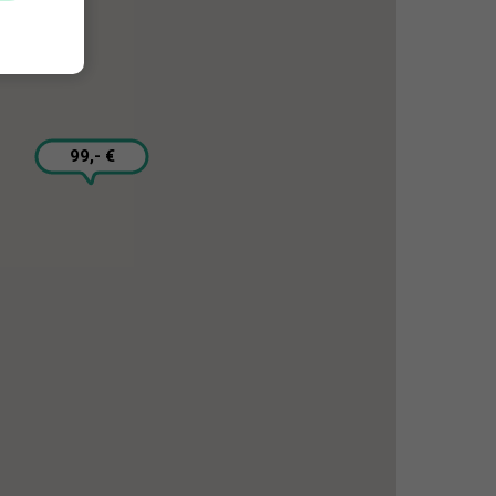
99,- €