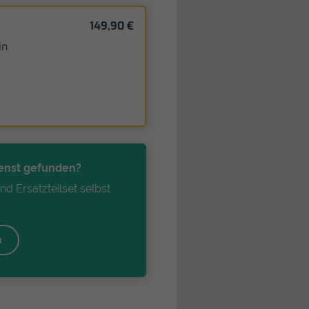
149,90 €
in
enst gefunden?
d Ersatzteilset selbst
n