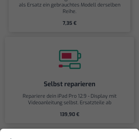
als Ersatz ein gebrauchtes Modell derselben
Reihe.
7,35 €
Selbst reparieren
Repariere dein iPad Pro 12.9 - Display mit
Videoanleitung selbst. Ersatzteile ab
139,90 €