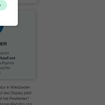
n
fen
seren
kauf.net
ufspreis
auchte
.
ratur in Wiesbaden
t das Display jetzt
 hat Pixelfehler?
Apple iPad Pro 12.9