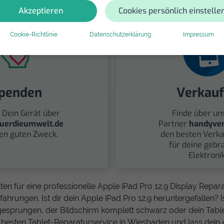
Akzeptieren
Cookies persönlich einstelle
Cookie-Richtlinie
Datenschutzerklärung
Impressum
penden
Verkau
 Dein Gerät über
Finde über un
uerdieumwelt.de
Partner
handyver
nen guten Zweck.
den besten Verka
für deine gebr
Elektronik
ten für eine professionelle Apple iPad Pro 12.9 Display Repa
ahrungen. Ist dir dein Apple iPad Pro 12.9 heruntergefallen? Is
 gesprungen, der Bildschirm komplett schwarz oder dein Tablet
n besten Tablet-Reparaturservice in Wiesbaden und lass dein 