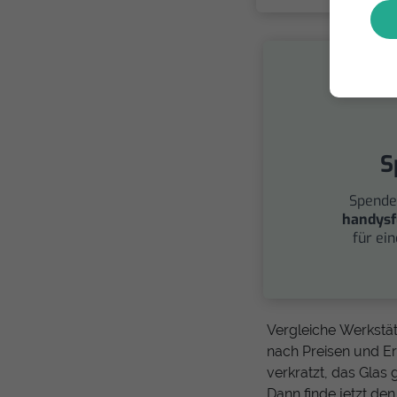
S
Spende
handysf
für ei
Vergleiche Werkstät
nach Preisen und Erf
verkratzt, das Glas
Dann finde jetzt de