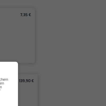
7,35 €
chern
139,90 €
ern
en
f