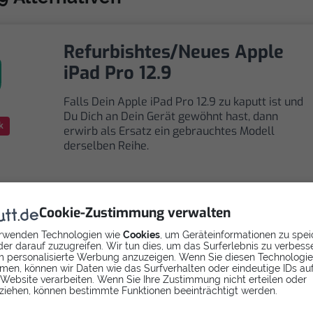
Refurbishtes/Neues Apple
iPad Pro 12.9
Falls Dein Apple iPad Pro 12.9 zu kaputt ist und
Du Dich an Dein Gerät gewöhnt hast, dann
k
erwirb als Ersatz ein gebrauchtes Modell
derselben Reihe.
Cookie-Zustimmung verwalten
rwenden Technologien wie
Cookies
, um Geräteinformationen zu spei
Selbst reparieren
er darauf zuzugreifen. Wir tun dies, um das Surferlebnis zu verbess
 personalisierte Werbung anzuzeigen. Wenn Sie diesen Technologi
men, können wir Daten wie das Surfverhalten oder eindeutige IDs au
Repariere dein iPad Pro 12.9 - Display mit
 Website verarbeiten. Wenn Sie Ihre Zustimmung nicht erteilen oder
Videoanleitung selbst. Ersatzteile ab
ziehen, können bestimmte Funktionen beeinträchtigt werden.