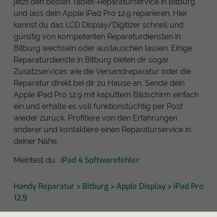
jetzt den besten Tablet-Reparaturservice in Bitburg
und lass dein Apple iPad Pro 12.9 reparieren. Hier
kannst du das LCD Display/Digitizer schnell und
günstig von kompetenten Reparaturdiensten in
Bitburg wechseln oder austauschen lassen. Einige
Reparaturdienste in Bitburg bieten dir sogar
Zusatzservices wie die Versandreparatur oder die
Reparatur direkt bei dir zu Hause an. Sende dein
Apple iPad Pro 12.9 mit kaputtem Bildschirm einfach
ein und erhalte es voll funktionstüchtig per Post
wieder zurück. Profitiere von den Erfahrungen
anderer und kontaktiere einen Reparaturservice in
deiner Nähe.
iPad 4 Softwarefehler
Meintest du:
Handy Reparatur
Bitburg
Apple Display
iPad Pro
>
>
>
12.9