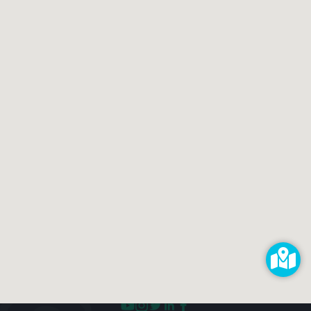
Selbst reparieren
Reparieren lassen
Reparaturdienst anmelden
Shop
Hilfe & Support
RECHTLICHES
Impressum
Datenschutz
AGB
KONTAKT
impressum@kaputt.de