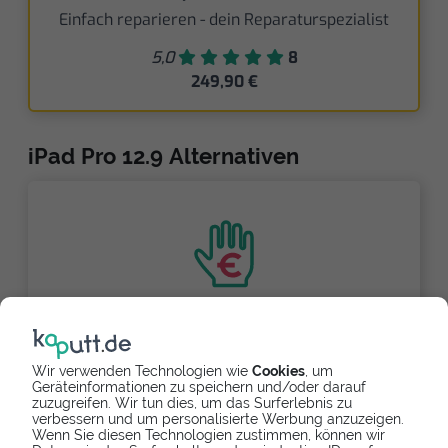
Einfach reparieren - dein Reparaturspezialist
5,0
8
249,90 €
iPad Pro 12.9 Alternativen
Partnerlink
Wir verwenden Technologien wie
Cookies
, um
Geräteinformationen zu speichern und/oder darauf
zuzugreifen. Wir tun dies, um das Surferlebnis zu
Refurbishtes/Neues Apple iPad Pro
verbessern und um personalisierte Werbung anzuzeigen.
12.9
Wenn Sie diesen Technologien zustimmen, können wir