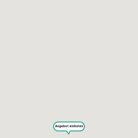
KAPUTT
Über uns
Recht auf Reparatur
Jobs
Presse
Newsletter
Blog
Angebot einholen
SERVICES