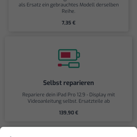
als Ersatz ein gebrauchtes Modell derselben
Reihe.
7,35 €
Selbst reparieren
Repariere dein iPad Pro 12.9 - Display mit
Videoanleitung selbst. Ersatzteile ab
139,90 €