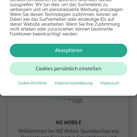
zuzugreifen. Wir tun dies, um das Surferlebnis zu
verbessern und um personalisierte Werbung anzuzeigen.
Wenn Sie diesen Technologien zustimmen, können wir
Daten wie das Surfverhalten oder eindeutige IDs auf
2 Filialen in Berlin
dieser Website verarbeiten. Wenn Sie Ihre Zustimmung
nicht erteilen oder zurückziehen, können bestimmte
MZ MOBILE REPARATURESERVICES
Funktionen beeinträchtigt werden.
Schöneberg
Akzeptieren
0 (0 verifiziert)
Angebot einholen
Cookies persönlich einstellen
Cookie-Richtlinie
Datenschutzerklärung
Impressum
MZ MOBILE
Willkommen bei MZ Mobile Spandau-Express