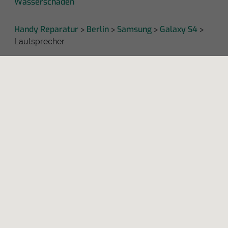
Wasserschaden
Handy Reparatur
Berlin
Samsung
Galaxy S4
>
>
>
>
Lautsprecher
KAPUTT
Über uns
Recht auf Reparatur
Jobs
Presse