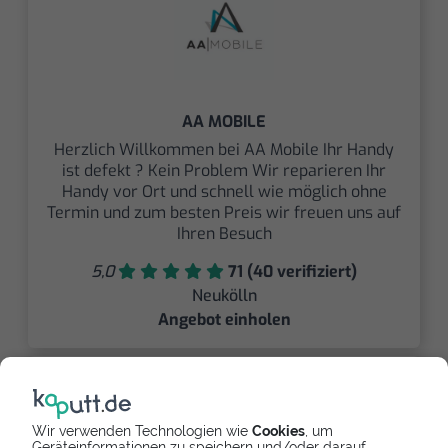
AA MOBILE
Herzlich Willkommen bei AA Mobile Ihr Handy
ist defekt ? Kein Problem Wir reparieren Ihr
Handy vor Ort und schnell wie möglich ohne
Termin und zum besten Preis wir freuen uns auf
Ihren Besuch
5,0
71 (40 verifiziert)
Neukölln
Angebot einholen
Wir verwenden Technologien wie
Cookies
, um
Geräteinformationen zu speichern und/oder darauf