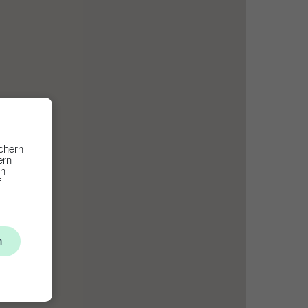
chern
ern
en
f
n