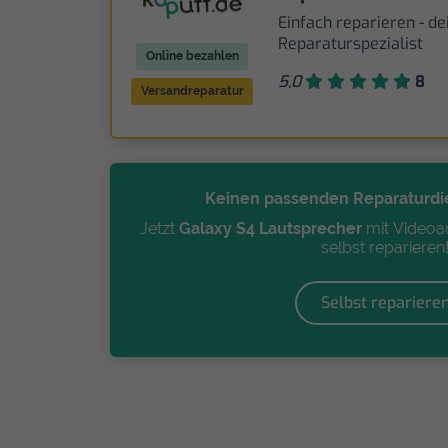
Einfach reparieren - de
Reparaturspezialist
Online bezahlen
5,0
8
Versandreparatur
Keinen passenden Reparaturdi
Jetzt
Galaxy S4 Lautsprecher
mit Videoan
selbst reparieren
Selbst repariere