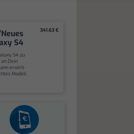
341,63 €
/Neues
axy S4
alaxy S4 zu
h an Dein
dann erwirb
chtes Modell