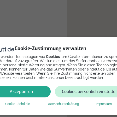
Cookie-Zustimmung verwalten
in Gerät einsenden. Nach
phone als Paket zurück.
rwenden Technologien wie
Cookies
, um Geräteinformationen zu spei
er darauf zuzugreifen. Wir tun dies, um das Surferlebnis zu verbess
 personalisierte Werbung anzuzeigen. Wenn Sie diesen Technologi
men, können wir Daten wie das Surfverhalten oder eindeutige IDs au
Angebot
 Website verarbeiten. Wenn Sie Ihre Zustimmung nicht erteilen oder
einholen
ziehen, können bestimmte Funktionen beeinträchtigt werden.
in
Akzeptieren
Cookies persönlich einstelle
Cookie-Richtlinie
Datenschutzerklärung
Impressum