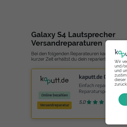
Galaxy S4 Lautsprecher
Versandreparaturen
Bei den folgenden Reparateuren kannst du de
kurzer Zeit erhältst du dein repariertes Smart
Wir ve
und/od
und um
zustim
kaputt.de GmbH
dieser
zurück
Einfach reparieren - de
Reparaturspezialist
Online bezahlen
5,0
8
Versandreparatur