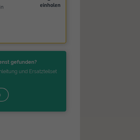
einholen
in
enst gefunden?
leitung und Ersatzteilset
!
n