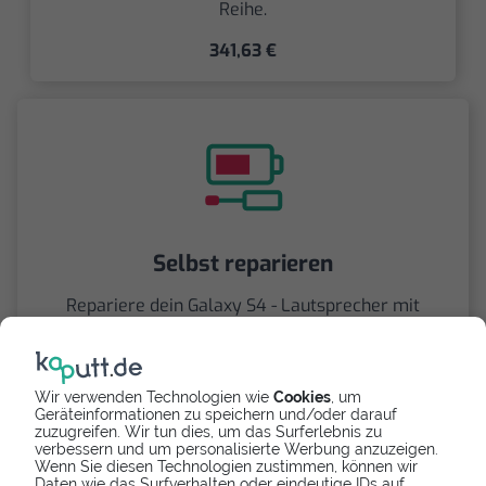
Reihe.
341,63 €
Selbst reparieren
Repariere dein Galaxy S4 - Lautsprecher mit
Videoanleitung selbst. Ersatzteile ab
5,90 €
Wir verwenden Technologien wie
Cookies
, um
Geräteinformationen zu speichern und/oder darauf
zuzugreifen. Wir tun dies, um das Surferlebnis zu
verbessern und um personalisierte Werbung anzuzeigen.
Wenn Sie diesen Technologien zustimmen, können wir
Daten wie das Surfverhalten oder eindeutige IDs auf