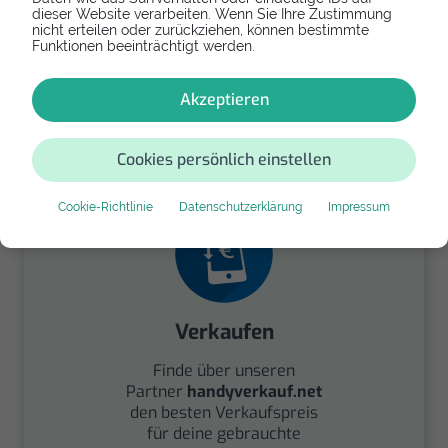
dieser Website verarbeiten. Wenn Sie Ihre Zustimmung
nicht erteilen oder zurückziehen, können bestimmte
Funktionen beeinträchtigt werden.
Spenden
Akzeptieren
Spende Dein Gerät über
handysfuerdieumwelt.de
für einen guten Zweck.
Cookies persönlich einstellen
Cookie-Richtlinie
Datenschutzerklärung
Impressum
Verkaufen
Finde über unseren
Partner
handyverkauf.net
den besten Verkaufspreis
für deine gebrauchte