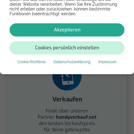
dieser Website verarbeiten. Wenn Sie Ihre Zustimmung
nicht erteilen oder zurückziehen, können bestimmte
Funktionen beeinträchtigt werden.
Spenden
Akzeptieren
Spende Dein Gerät über
handysfuerdieumwelt.de
für einen guten Zweck.
Cookies persönlich einstellen
Cookie-Richtlinie
Datenschutzerklärung
Impressum
Verkaufen
Finde über unseren
Partner
handyverkauf.net
den besten Verkaufspreis
für deine gebrauchte