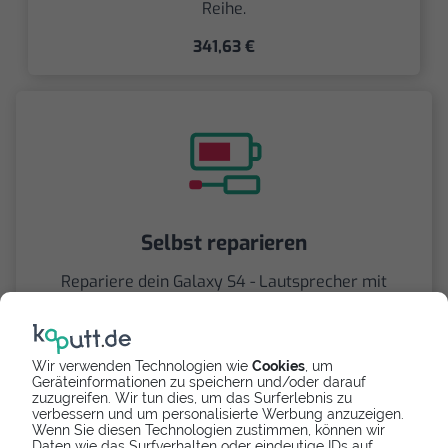
Reihe.
341,63 €
Selbst reparieren
Repariere dein Galaxy S4 - Lautsprecher mit
Videoanleitung selbst. Ersatzteile ab
5,90 €
Wir verwenden Technologien wie
Cookies
, um
Geräteinformationen zu speichern und/oder darauf
zuzugreifen. Wir tun dies, um das Surferlebnis zu
verbessern und um personalisierte Werbung anzuzeigen.
Wenn Sie diesen Technologien zustimmen, können wir
Daten wie das Surfverhalten oder eindeutige IDs auf