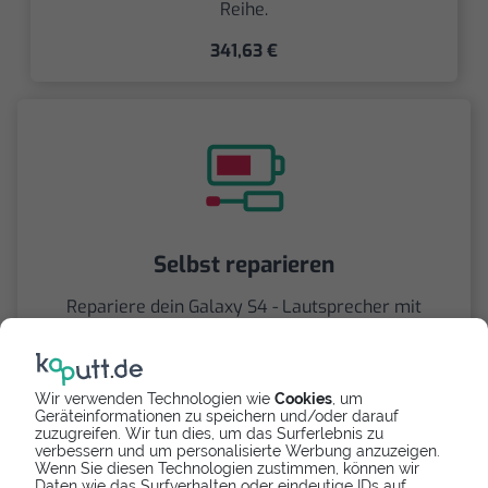
Reihe.
341,63 €
Selbst reparieren
Repariere dein Galaxy S4 - Lautsprecher mit
Videoanleitung selbst. Ersatzteile ab
5,90 €
Wir verwenden Technologien wie
Cookies
, um
Geräteinformationen zu speichern und/oder darauf
zuzugreifen. Wir tun dies, um das Surferlebnis zu
verbessern und um personalisierte Werbung anzuzeigen.
Wenn Sie diesen Technologien zustimmen, können wir
Daten wie das Surfverhalten oder eindeutige IDs auf