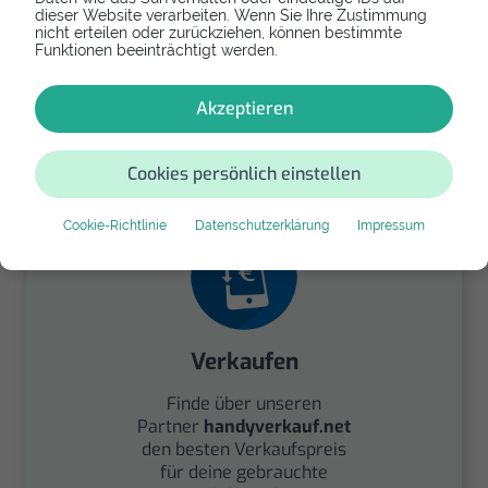
dieser Website verarbeiten. Wenn Sie Ihre Zustimmung
nicht erteilen oder zurückziehen, können bestimmte
Funktionen beeinträchtigt werden.
Spenden
Akzeptieren
Spende Dein Gerät über
handysfuerdieumwelt.de
für einen guten Zweck.
Cookies persönlich einstellen
Cookie-Richtlinie
Datenschutzerklärung
Impressum
Verkaufen
Finde über unseren
Partner
handyverkauf.net
den besten Verkaufspreis
für deine gebrauchte