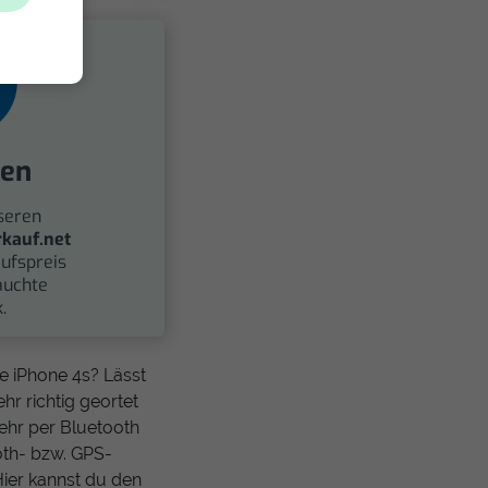
fen
seren
kauf.net
ufspreis
auchte
.
 iPhone 4s? Lässt
hr richtig geortet
ehr per Bluetooth
oth- bzw. GPS-
 Hier kannst du den