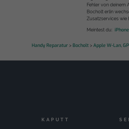
Fehler von deinem 
Bocholt erlin wechs
Zusatzservices wie
iPhon
Meintest du:
Handy Reparatur
Bocholt
Apple W-Lan, GP
>
>
KAPUTT
SE