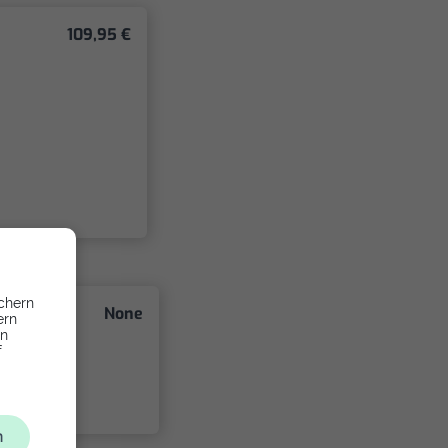
109,95 €
chern
None
ern
en
f
n