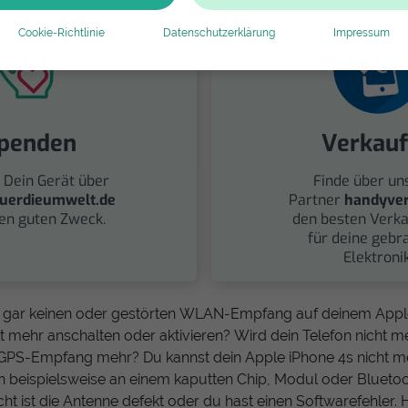
Cookie-Richtlinie
Datenschutzerklärung
Impressum
penden
Verkau
 Dein Gerät über
Finde über un
uerdieumwelt.de
Partner
handyver
nen guten Zweck.
den besten Verka
für deine gebr
Elektronik
, gar keinen oder gestörten WLAN-Empfang auf deinem Apple
 mehr anschalten oder aktivieren? Wird dein Telefon nicht me
 GPS-Empfang mehr? Du kannst dein Apple iPhone 4s nicht m
n beispielsweise an einem kaputten Chip, Modul oder Blueto
eicht ist die Antenne defekt oder du hast einen Softwarefehler.