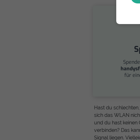
S
Spende
handysf
für ei
Hast du schlechten
sich das WLAN nicht
und du hast keinen
verbinden? Das kan
Signal liegen. Viell