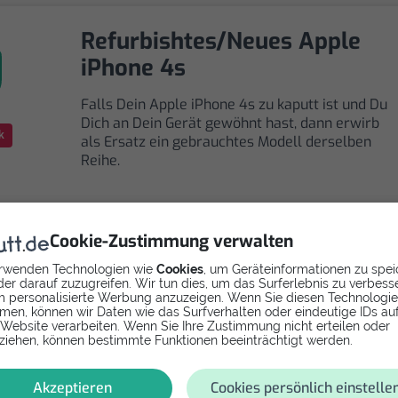
Refurbishtes/Neues Apple
iPhone 4s
Falls Dein Apple iPhone 4s zu kaputt ist und Du
Dich an Dein Gerät gewöhnt hast, dann erwirb
k
als Ersatz ein gebrauchtes Modell derselben
Reihe.
Cookie-Zustimmung verwalten
rwenden Technologien wie
Cookies
, um Geräteinformationen zu spei
Selbst reparieren
er darauf zuzugreifen. Wir tun dies, um das Surferlebnis zu verbess
 personalisierte Werbung anzuzeigen. Wenn Sie diesen Technologi
men, können wir Daten wie das Surfverhalten oder eindeutige IDs au
Repariere dein iPhone 4s - W-Lan, GPS, Bluetooth mit
 Website verarbeiten. Wenn Sie Ihre Zustimmung nicht erteilen oder
ziehen, können bestimmte Funktionen beeinträchtigt werden.
Videoanleitung selbst. Ersatzteile ab
Akzeptieren
Cookies persönlich einstelle