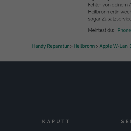
Fehler von deinem 
Heilbronn erlin wec
sogar Zusatzservic
iPhon
Meintest du:
Handy Reparatur
Heilbronn
Apple W-Lan, 
>
>
KAPUTT
SE