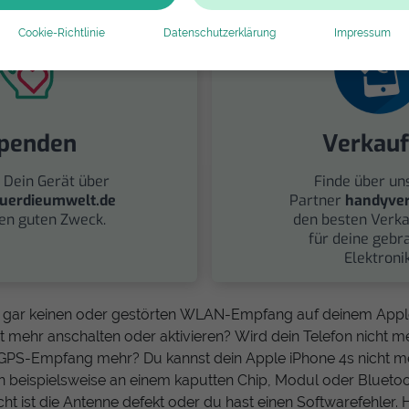
Cookie-Richtlinie
Datenschutzerklärung
Impressum
penden
Verkau
 Dein Gerät über
Finde über un
uerdieumwelt.de
Partner
handyver
nen guten Zweck.
den besten Verka
für deine gebr
Elektronik
, gar keinen oder gestörten WLAN-Empfang auf deinem Apple
 mehr anschalten oder aktivieren? Wird dein Telefon nicht me
 GPS-Empfang mehr? Du kannst dein Apple iPhone 4s nicht m
n beispielsweise an einem kaputten Chip, Modul oder Blueto
eicht ist die Antenne defekt oder du hast einen Softwarefehler.