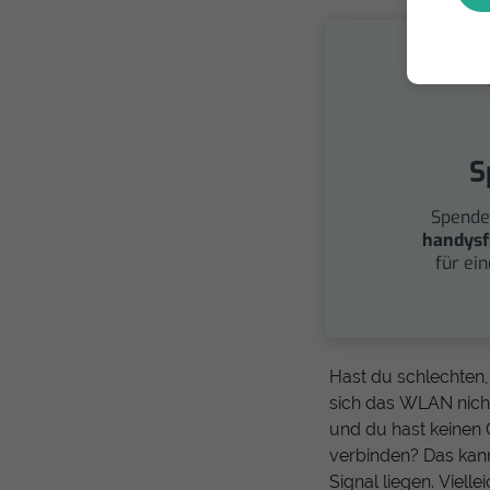
S
Spende
handysf
für ei
Hast du schlechten
sich das WLAN nicht
und du hast keinen
verbinden? Das kan
Signal liegen. Viell