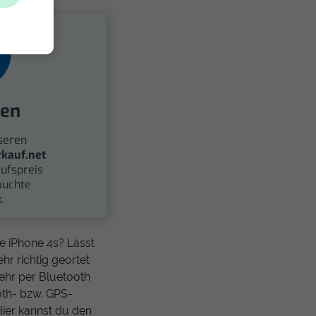
fen
seren
kauf.net
ufspreis
auchte
.
 iPhone 4s? Lässt
hr richtig geortet
ehr per Bluetooth
oth- bzw. GPS-
 Hier kannst du den