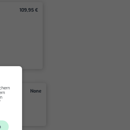
109,95 €
chern
None
ern
en
f
n