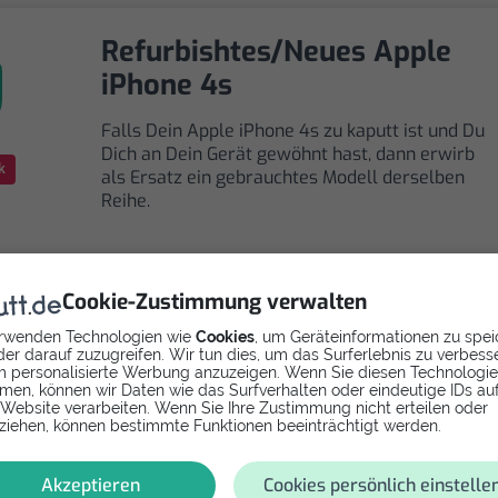
Refurbishtes/Neues Apple
iPhone 4s
Falls Dein Apple iPhone 4s zu kaputt ist und Du
Dich an Dein Gerät gewöhnt hast, dann erwirb
k
als Ersatz ein gebrauchtes Modell derselben
Reihe.
Cookie-Zustimmung verwalten
rwenden Technologien wie
Cookies
, um Geräteinformationen zu spei
Selbst reparieren
er darauf zuzugreifen. Wir tun dies, um das Surferlebnis zu verbess
 personalisierte Werbung anzuzeigen. Wenn Sie diesen Technologi
men, können wir Daten wie das Surfverhalten oder eindeutige IDs au
Repariere dein iPhone 4s - W-Lan, GPS, Bluetooth mit
 Website verarbeiten. Wenn Sie Ihre Zustimmung nicht erteilen oder
ziehen, können bestimmte Funktionen beeinträchtigt werden.
Videoanleitung selbst. Ersatzteile ab
Akzeptieren
Cookies persönlich einstelle