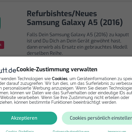
Refurbishtes/Neues
Samsung Galaxy A5 (2016)
Falls Dein Samsung Galaxy A5 (2016) zu kaputt
ist und Du Dich an Dein Gerät gewöhnt hast,
k
dann erwirb als Ersatz ein gebrauchtes Modell
derselben Reihe.
Cookie-Zustimmung verwalten
rwenden Technologien wie
Cookies
, um Geräteinformationen zu spei
er darauf zuzugreifen. Wir tun dies, um das Surferlebnis zu verbess
 personalisierte Werbung anzuzeigen. Wenn Sie diesen Technologi
men, können wir Daten wie das Surfverhalten oder eindeutige IDs au
Selbst reparieren
 Website verarbeiten. Wenn Sie Ihre Zustimmung nicht erteilen oder
ziehen, können bestimmte Funktionen beeinträchtigt werden.
Repariere dein Galaxy A5 (2016) - Vibrationsmotor mi
Videoanleitung selbst. Ersatzteile ab
Akzeptieren
Cookies persönlich einstelle
Cookie-Richtlinie
Datenschutzerklärung
Impressum