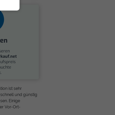
fen
seren
kauf.net
ufspreis
auchte
.
ion ist sehr
schnell und günstig
sen. Einige
er Vor-Ort-