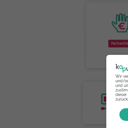
Partnerlin
Wir ve
und/od
und um
zustim
dieser
zurück