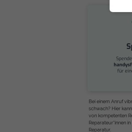
S
Spende
handysf
für ei
Bei einem Anruf vibr
schwach? Hier kann
von kompetenten Re
Reparateur*innen in
Reparatur.