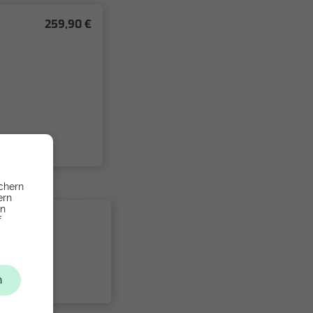
259,90 €
chern
ern
en
f
t
n