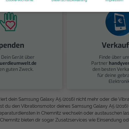
penden
Verkau
 Dein Gerät über
Finde über un
uerdieumwelt.de
Partner
handyver
nen guten Zweck.
den besten Verka
für deine gebr
Elektronik
iert dein Samsung Galaxy A5 (2016) nicht mehr oder die Vibrat
st du den Vibrationsmotor deines Samsung Galaxy A5 (2016) 
paraturdiensten in Chemnitz wechseln oder austauschen las
 Chemnitz bieten dir sogar Zusatzservices wie Einsendung od