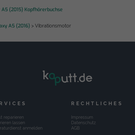
 A5 (2015) Kopfhörerbuchse
axy A5 (2016)
> Vibrationsmotor
RVICES
RECHTLICHES
t reparieren
Impressum
rieren lassen
Datenschutz
raturdienst anmelden
AGB