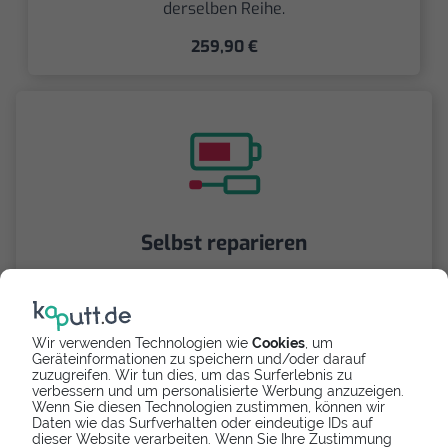
derselben Reihe.
259,90 €
Selbst reparieren
Repariere dein Galaxy A5 (2016) - Vibrationsmotor
mit Videoanleitung selbst. Ersatzteile ab
Wir verwenden Technologien wie
Cookies
, um
Geräteinformationen zu speichern und/oder darauf
zuzugreifen. Wir tun dies, um das Surferlebnis zu
verbessern und um personalisierte Werbung anzuzeigen.
Wenn Sie diesen Technologien zustimmen, können wir
Daten wie das Surfverhalten oder eindeutige IDs auf
dieser Website verarbeiten. Wenn Sie Ihre Zustimmung