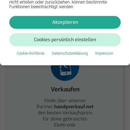
nicht erteilen oder zurückziehen, können bestimmte
Funktionen beeinträchtigt werden.
Spenden
Akzeptieren
Spende Dein Gerät über
handysfuerdieumwelt.de
für einen guten Zweck.
Cookies persönlich einstellen
Cookie-Richtlinie
Datenschutzerklärung
Impressum
Verkaufen
Finde über unseren
Partner
handyverkauf.net
den besten Verkaufspreis
für deine gebrauchte
Elektronik.