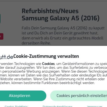
Refurbishtes/Neues
Samsung Galaxy A5 (2016)
Falls Dein Samsung Galaxy A5 (2016) zu kaputt
ist und Du Dich an Dein Gerät gewöhnt hast,
k
dann erwirb als Ersatz ein gebrauchtes Modell
derselben Reihe.
Cookie-Zustimmung verwalten
rwenden Technologien wie
Cookies
, um Geräteinformationen zu spei
er darauf zuzugreifen. Wir tun dies, um das Surferlebnis zu verbess
 personalisierte Werbung anzuzeigen. Wenn Sie diesen Technologi
men, können wir Daten wie das Surfverhalten oder eindeutige IDs au
Selbst reparieren
 Website verarbeiten. Wenn Sie Ihre Zustimmung nicht erteilen oder
ziehen, können bestimmte Funktionen beeinträchtigt werden.
Repariere dein Galaxy A5 (2016) - Vibrationsmotor mi
Videoanleitung selbst. Ersatzteile ab
Akzeptieren
Cookies persönlich einstelle
Cookie-Richtlinie
Datenschutzerklärung
Impressum