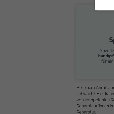
S
Spende
handysf
für ei
Bei einem Anruf vibr
schwach? Hier kann
von kompetenten Re
Reparateur*innen in
Reparatur.