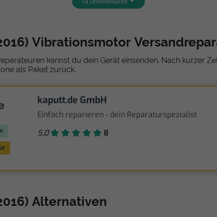
Umkreissuche
2016) Vibrationsmotor Versandrepa
eparateuren kannst du dein Gerät einsenden. Nach kurzer Zeit
one als Paket zurück.
kaputt.de GmbH
Einfach reparieren - dein Reparaturspezialist
n
5,0
8
ur
2016) Alternativen