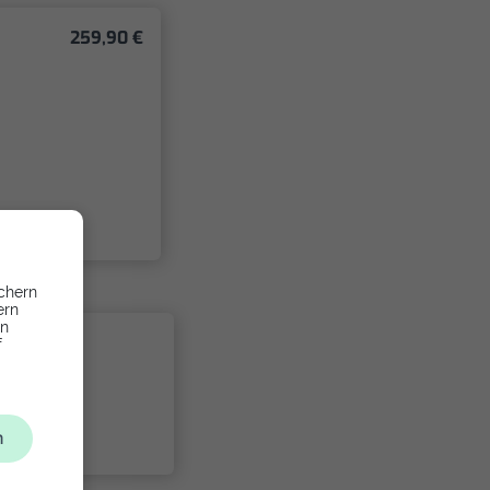
259,90 €
chern
ern
en
f
t
n