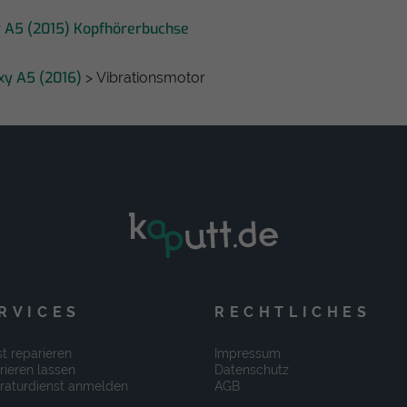
 A5 (2015) Kopfhörerbuchse
xy A5 (2016)
> Vibrationsmotor
RVICES
RECHTLICHES
t reparieren
Impressum
rieren lassen
Datenschutz
raturdienst anmelden
AGB