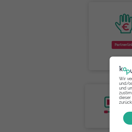
Partnerlin
Wir ve
und/od
und um
zustim
dieser
zurück