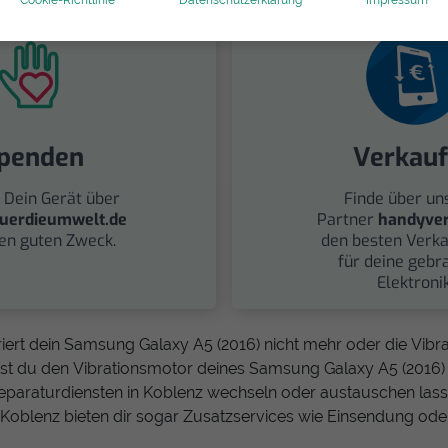
penden
Verkau
 Dein Gerät über
Finde über un
uerdieumwelt.de
Partner
handyver
nen guten Zweck.
den besten Verka
für deine gebr
Elektronik
iert dein Samsung Galaxy A5 (2016) nicht mehr oder die Vibrat
st du den Vibrationsmotor deines Samsung Galaxy A5 (2016) 
paraturdiensten in Koblenz wechseln oder austauschen lasse
 Koblenz bieten dir sogar Zusatzservices wie Einsendung ode