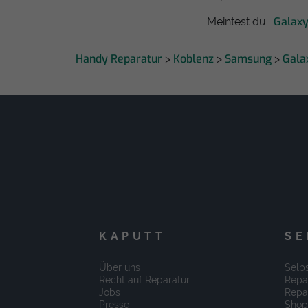
Galaxy
Meintest du:
Handy Reparatur
Koblenz
Samsung
Gala
>
>
>
KAPUTT
SE
Über uns
Selbs
Recht auf Reparatur
Repa
Jobs
Repa
Presse
Shop