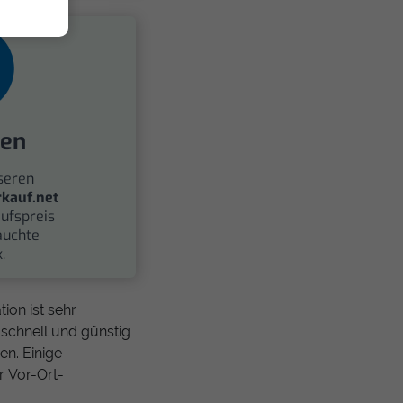
fen
seren
kauf.net
ufspreis
auchte
.
ion ist sehr
schnell und günstig
n. Einige
r Vor-Ort-