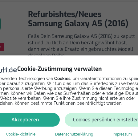
Refurbishtes/Neues
Samsung Galaxy A5 (2016)
Falls Dein Samsung Galaxy A5 (2016) zu kaputt
ist und Du Dich an Dein Gerät gewöhnt hast,
k
dann erwirb als Ersatz ein gebrauchtes Modell
derselben Reihe.
Cookie-Zustimmung verwalten
rwenden Technologien wie
Cookies
, um Geräteinformationen zu spei
er darauf zuzugreifen. Wir tun dies, um das Surferlebnis zu verbess
 personalisierte Werbung anzuzeigen. Wenn Sie diesen Technologi
men, können wir Daten wie das Surfverhalten oder eindeutige IDs au
Selbst reparieren
 Website verarbeiten. Wenn Sie Ihre Zustimmung nicht erteilen oder
ziehen, können bestimmte Funktionen beeinträchtigt werden.
Repariere dein Galaxy A5 (2016) - Vibrationsmotor mi
Videoanleitung selbst. Ersatzteile ab
Akzeptieren
Cookies persönlich einstelle
Cookie-Richtlinie
Datenschutzerklärung
Impressum