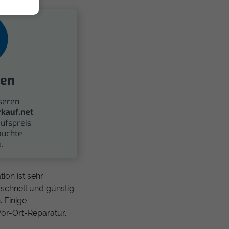
fen
seren
kauf.net
ufspreis
auchte
.
ion ist sehr
schnell und günstig
 Einige
Vor-Ort-Reparatur.