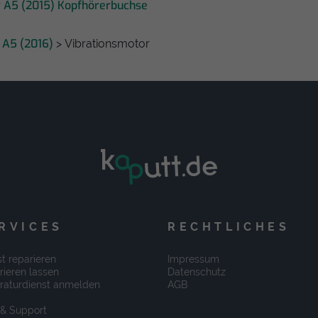
 A5 (2015) Kopfhörerbuchse
 A5 (2016)
> Vibrationsmotor
RVICES
RECHTLICHES
t reparieren
Impressum
rieren lassen
Datenschutz
raturdienst anmelden
AGB
 & Support