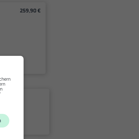
259,90 €
chern
ern
en
f
t
n