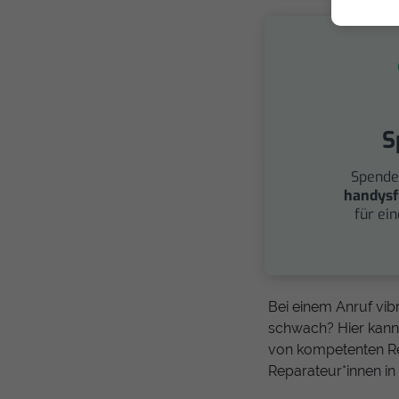
S
Spende
handysf
für ei
Bei einem Anruf vibr
schwach? Hier kann
von kompetenten Re
Reparateur*innen in