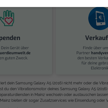
penden
Verkau
 Dein Gerät über
Finde über un
uerdieumwelt.de
Partner
handyver
nen guten Zweck.
den besten Verka
für deine gebr
Elektronik
iert dein Samsung Galaxy A5 (2016) nicht mehr oder die Vibrat
st du den Vibrationsmotor deines Samsung Galaxy A5 (2016) 
paraturdiensten in Mainz wechseln oder austauschen lassen.
 Mainz bieten dir sogar Zusatzservices wie Einsendung oder 