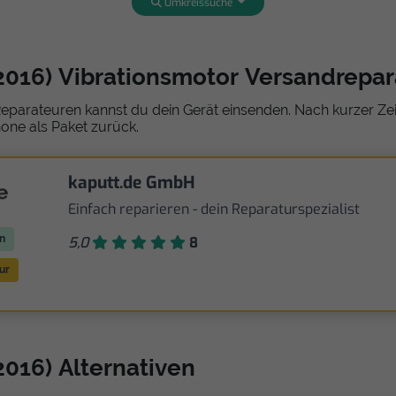
Umkreissuche
2016) Vibrationsmotor Versandrepa
eparateuren kannst du dein Gerät einsenden. Nach kurzer Zeit
one als Paket zurück.
kaputt.de GmbH
Einfach reparieren - dein Reparaturspezialist
n
5,0
8
ur
2016) Alternativen