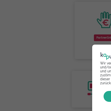
Partnerlin
Wir ve
und/od
und um
zustim
dieser
zurück