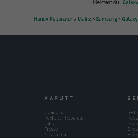
Galaxy
Meintest du:
Handy Reparatur
Mainz
Samsung
Galaxy
>
>
>
KAPUTT
SE
Über uns
Selbs
Recht auf Reparatur
Repa
Jobs
Repa
Presse
Shop
Newsletter
Hilfe