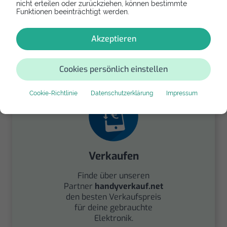
nicht erteilen oder zurückziehen, können bestimmte
Funktionen beeinträchtigt werden.
Spenden
Akzeptieren
Spende Dein Gerät über
handysfuerdieumwelt.de
für einen guten Zweck.
Cookies persönlich einstellen
Cookie-Richtlinie
Datenschutzerklärung
Impressum
Verkaufen
Finde über unseren
Partner
handyverkauf.net
den besten Verkaufspreis
für deine gebrauchte
Elektronik.