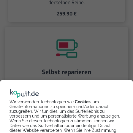
derselben Reihe.
259,90 €
Selbst reparieren
Repariere dein Galaxy A5 (2016) - Vibrationsmotor
mit Videoanleitung selbst. Ersatzteile ab
Wir verwenden Technologien wie
Cookies
, um
Geräteinformationen zu speichern und/oder darauf
zuzugreifen. Wir tun dies, um das Surferlebnis zu
verbessern und um personalisierte Werbung anzuzeigen.
Wenn Sie diesen Technologien zustimmen, können wir
Daten wie das Surfverhalten oder eindeutige IDs auf
dieser Website verarbeiten. Wenn Sie Ihre Zustimmung