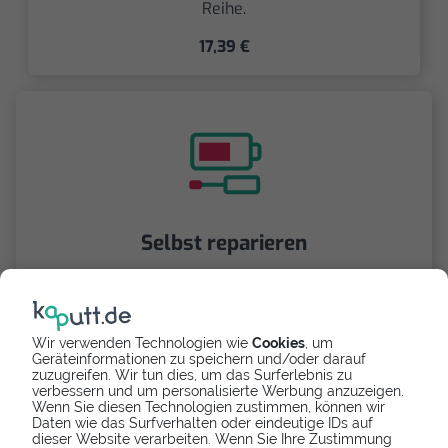
Reihe.
17,39 €
Selbst reparieren
Repariere dein Ascend P7 - Softwarefehler mit
Videoanleitung selbst. Ersatzteile ab
Wir verwenden Technologien wie
Cookies
, um
Geräteinformationen zu speichern und/oder darauf
zuzugreifen. Wir tun dies, um das Surferlebnis zu
verbessern und um personalisierte Werbung anzuzeigen.
Wenn Sie diesen Technologien zustimmen, können wir
Daten wie das Surfverhalten oder eindeutige IDs auf
dieser Website verarbeiten. Wenn Sie Ihre Zustimmung