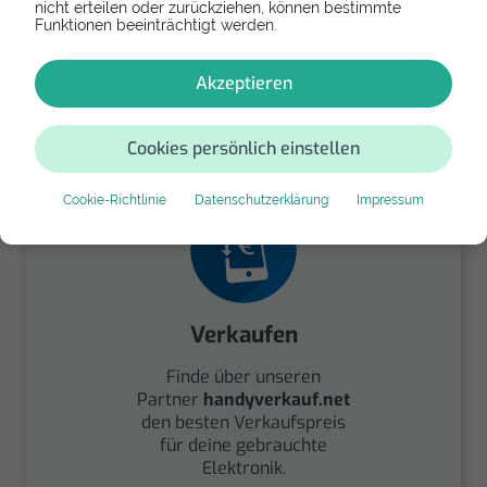
nicht erteilen oder zurückziehen, können bestimmte
Funktionen beeinträchtigt werden.
Spenden
Akzeptieren
Spende Dein Gerät über
handysfuerdieumwelt.de
für einen guten Zweck.
Cookies persönlich einstellen
Cookie-Richtlinie
Datenschutzerklärung
Impressum
Verkaufen
Finde über unseren
Partner
handyverkauf.net
den besten Verkaufspreis
für deine gebrauchte
Elektronik.