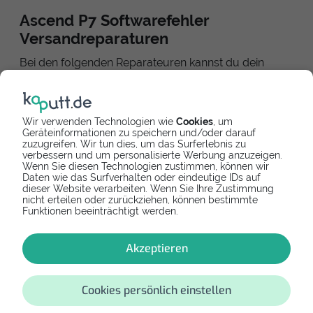
Ascend P7 Softwarefehler
Versandreparaturen
Bei den folgenden Reparateuren kannst du dein
Gerät einsenden. Nach kurzer Zeit erhältst du dein
repariertes Smartphone als Paket zurück.
Wir verwenden Technologien wie
Cookies
, um
Geräteinformationen zu speichern und/oder darauf
zuzugreifen. Wir tun dies, um das Surferlebnis zu
verbessern und um personalisierte Werbung anzuzeigen.
Wenn Sie diesen Technologien zustimmen, können wir
Online bezahlen
Versandreparatur
Daten wie das Surfverhalten oder eindeutige IDs auf
dieser Website verarbeiten. Wenn Sie Ihre Zustimmung
kaputt.de GmbH
nicht erteilen oder zurückziehen, können bestimmte
Funktionen beeinträchtigt werden.
Einfach reparieren - dein Reparaturspezialist
5,0
8
Akzeptieren
Angebot einholen
Cookies persönlich einstellen