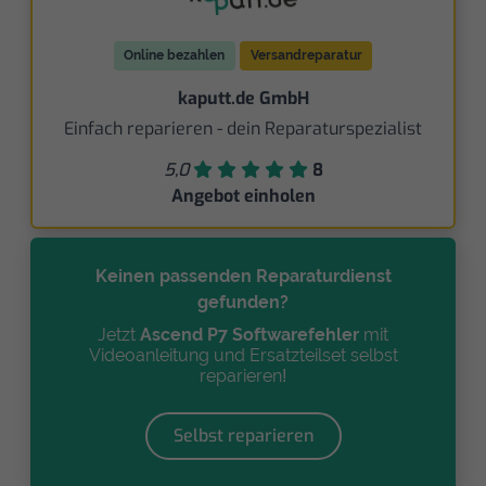
Online bezahlen
Versandreparatur
kaputt.de GmbH
Einfach reparieren - dein Reparaturspezialist
5,0
8
Angebot einholen
Keinen passenden Reparaturdienst
gefunden?
Jetzt
Ascend P7 Softwarefehler
mit
Videoanleitung und Ersatzteilset selbst
reparieren!
Selbst reparieren