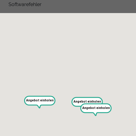
Softwarefehler
KAPUTT
Über uns
Angebot einholen
Recht auf Reparatur
Angebot einholen
Jobs
Angebot einholen
Presse
Newsletter
Blog