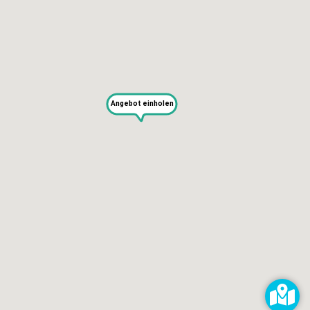
SERVICES
Selbst reparieren
Reparieren lassen
Reparaturdienst anmelden
Shop
Hilfe & Support
Angebot einholen
RECHTLICHES
Impressum
Datenschutz
AGB
KONTAKT
impressum@kaputt.de