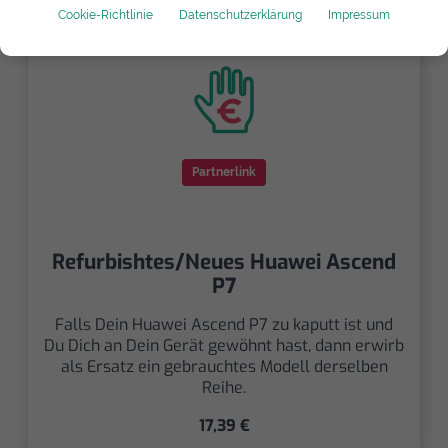
Ascend P7 Alternativen
Cookie-Richtlinie
Datenschutzerklärung
Impressum
Partnerlink
Refurbishtes/Neues Huawei Ascend
P7
Falls Dein Huawei Ascend P7 zu kaputt ist und
Du Dich an Dein Gerät gewöhnt hast, dann erwirb
als Ersatz ein gebrauchtes Modell derselben
Reihe.
17,39 €