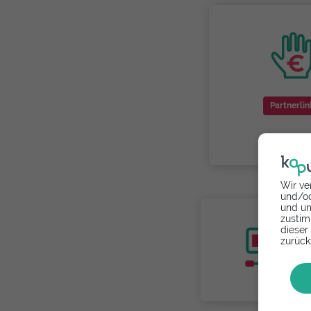
Partnerlin
Wir ve
und/od
und um
zustim
dieser
zurück