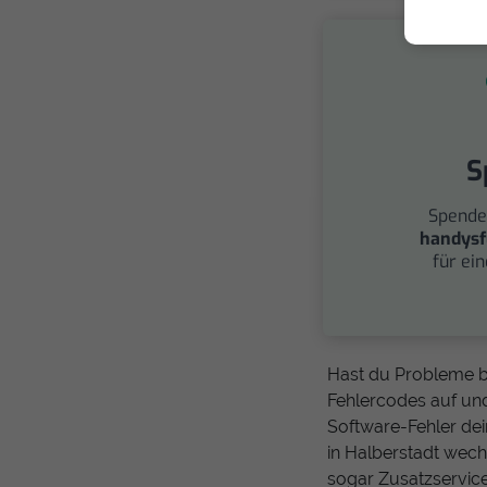
S
Spende
handysf
für ei
Hast du Probleme b
Fehlercodes auf un
Software-Fehler de
in Halberstadt wech
sogar Zusatzservic