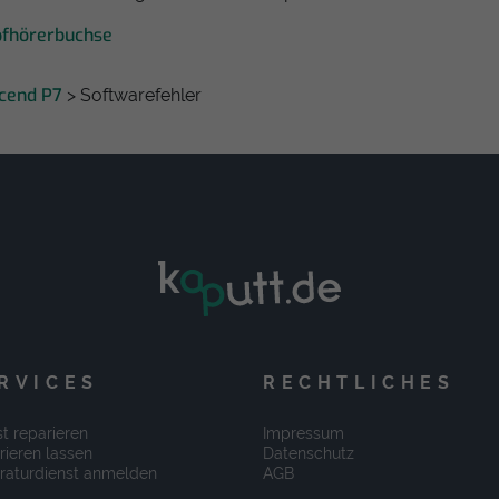
pfhörerbuchse
cend P7
> Softwarefehler
RVICES
RECHTLICHES
t reparieren
Impressum
rieren lassen
Datenschutz
raturdienst anmelden
AGB