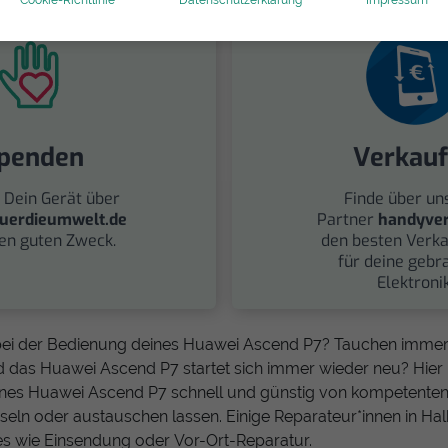
penden
Verkau
 Dein Gerät über
Finde über un
uerdieumwelt.de
Partner
handyver
nen guten Zweck.
den besten Verka
für deine gebr
Elektronik
ei der Bedienung deines Huawei Ascend P7? Tauchen immer
d das Huawei Ascend P7 startet sich immer wieder neu? Hier
ines Huawei Ascend P7 schnell und günstig von kompetenten
seln oder austauschen lassen. Einige Reparateur*innen in Halb
es wie Einsendung oder Vor-Ort-Reparatur.