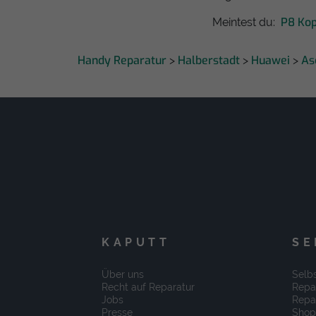
P8 Ko
Meintest du:
Handy Reparatur
Halberstadt
Huawei
As
>
>
>
KAPUTT
SE
Über uns
Selbs
Recht auf Reparatur
Repa
Jobs
Repa
Presse
Shop