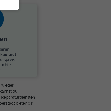
fen
seren
kauf.net
ufspreis
auchte
.
 wieder
 kannst du
 Reparaturdiensten
erstadt bieten dir