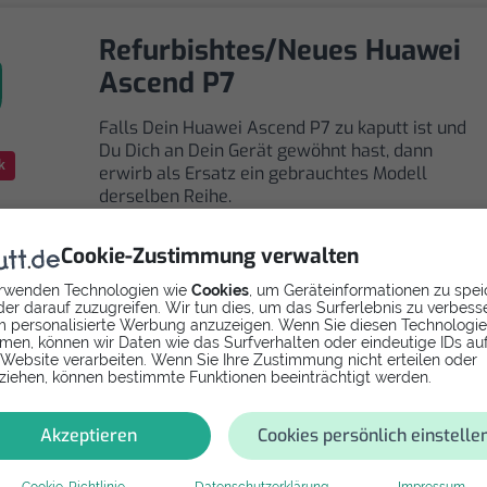
Refurbishtes/Neues Huawei
Ascend P7
Falls Dein Huawei Ascend P7 zu kaputt ist und
Du Dich an Dein Gerät gewöhnt hast, dann
k
erwirb als Ersatz ein gebrauchtes Modell
derselben Reihe.
Cookie-Zustimmung verwalten
rwenden Technologien wie
Cookies
, um Geräteinformationen zu spei
er darauf zuzugreifen. Wir tun dies, um das Surferlebnis zu verbess
 personalisierte Werbung anzuzeigen. Wenn Sie diesen Technologi
men, können wir Daten wie das Surfverhalten oder eindeutige IDs au
Selbst reparieren
 Website verarbeiten. Wenn Sie Ihre Zustimmung nicht erteilen oder
ziehen, können bestimmte Funktionen beeinträchtigt werden.
Repariere dein Ascend P7 - Softwarefehler mit
Videoanleitung selbst. Ersatzteile ab
Akzeptieren
Cookies persönlich einstelle
Cookie-Richtlinie
Datenschutzerklärung
Impressum