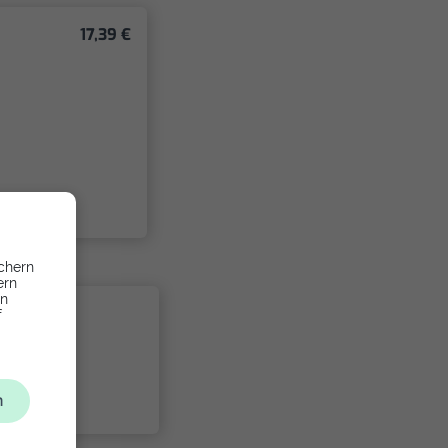
17,39 €
chern
ern
en
f
n