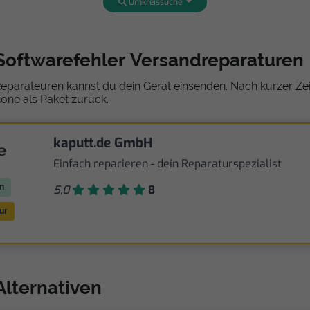
Umkreissuche
Softwarefehler Versandreparaturen
eparateuren kannst du dein Gerät einsenden. Nach kurzer Zeit
one als Paket zurück.
kaputt.de GmbH
Einfach reparieren - dein Reparaturspezialist
n
5,0
8
ur
Alternativen