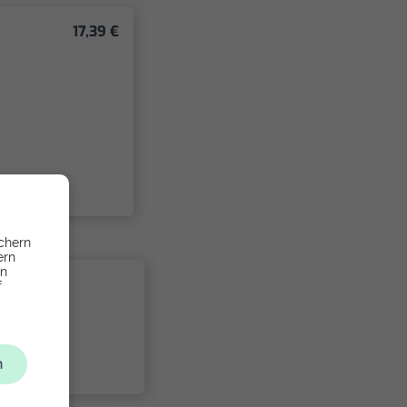
17,39 €
chern
ern
en
f
n