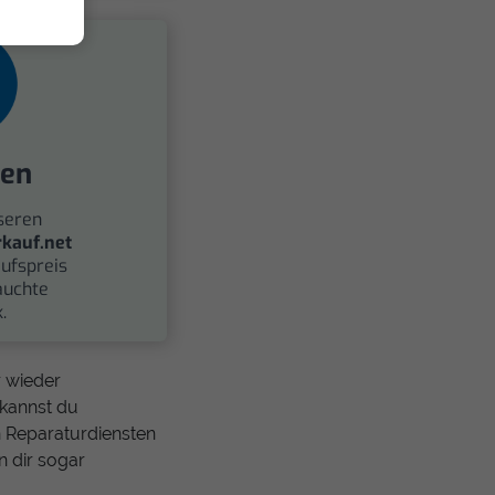
fen
seren
kauf.net
ufspreis
auchte
.
 wieder
 kannst du
 Reparaturdiensten
n dir sogar