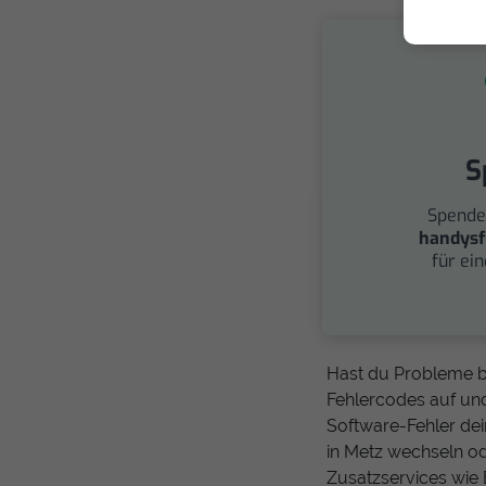
S
Spende
handysf
für ei
Hast du Probleme b
Fehlercodes auf un
Software-Fehler de
in Metz wechseln od
Zusatzservices wie