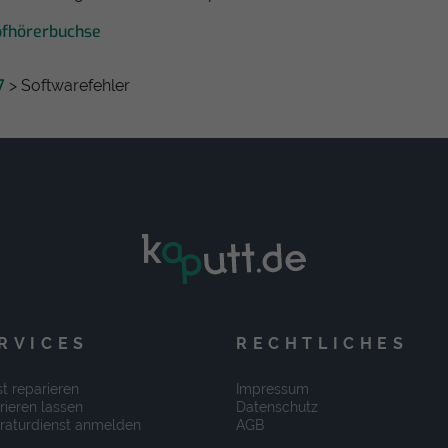
pfhörerbuchse
7
> Softwarefehler
RVICES
RECHTLICHES
t reparieren
Impressum
rieren lassen
Datenschutz
raturdienst anmelden
AGB