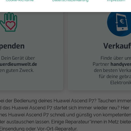
penden
Verkau
 Dein Gerät über
Finde über un
uerdieumwelt.de
Partner
handyver
nen guten Zweck.
den besten Verka
für deine gebr
Elektronik
ei der Bedienung deines Huawei Ascend P7? Tauchen immer
d das Huawei Ascend P7 startet sich immer wieder neu? Hier
ines Huawei Ascend P7 schnell und günstig von kompetenten
er austauschen lassen. Einige Reparateur*innen in Metz biete
 Einsendung oder Vor-Ort-Reparatur.