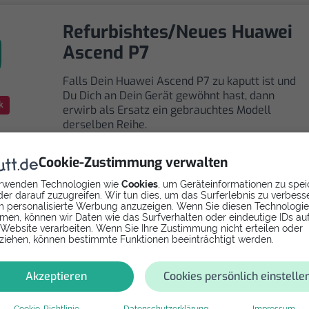
Refurbishtes/Neues Huawei
Ascend P7
Falls Dein Huawei Ascend P7 zu kaputt ist und
Du Dich an Dein Gerät gewöhnt hast, dann
k
erwirb als Ersatz ein gebrauchtes Modell
derselben Reihe.
Cookie-Zustimmung verwalten
rwenden Technologien wie
Cookies
, um Geräteinformationen zu spei
er darauf zuzugreifen. Wir tun dies, um das Surferlebnis zu verbess
 personalisierte Werbung anzuzeigen. Wenn Sie diesen Technologi
men, können wir Daten wie das Surfverhalten oder eindeutige IDs au
Selbst reparieren
 Website verarbeiten. Wenn Sie Ihre Zustimmung nicht erteilen oder
ziehen, können bestimmte Funktionen beeinträchtigt werden.
Repariere dein Ascend P7 - Softwarefehler mit
Videoanleitung selbst. Ersatzteile ab
Akzeptieren
Cookies persönlich einstelle
Cookie-Richtlinie
Datenschutzerklärung
Impressum