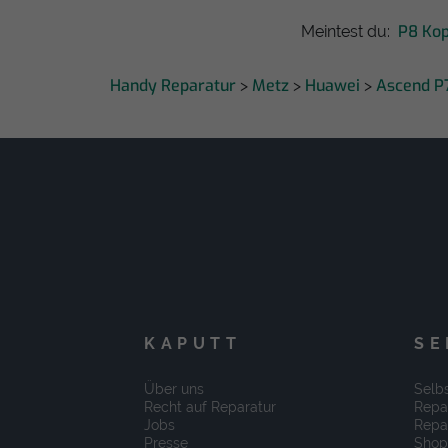
P8 Ko
Meintest du:
Handy Reparatur
Metz
Huawei
Ascend P
>
>
>
KAPUTT
SE
Über uns
Selbs
Recht auf Reparatur
Repa
Jobs
Repa
Presse
Shop