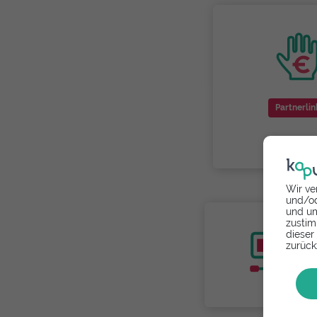
Partnerlin
Wir ve
und/od
und um
zustim
dieser
zurück