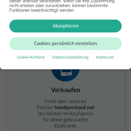
dieser Website verarbeiten. Wenn Sie Ihre Zustimmung
nicht erteilen oder zurückziehen, können bestimmte
Funktionen beeinträchtigt werden.
Spenden
Spende Dein Gerät über
Akzeptieren
handysfuerdieumwelt.de
für einen guten Zweck.
Cookies persönlich einstellen
Cookie-Richtlinie
Datenschutzerklärung
Impressum
Verkaufen
Finde über unseren
Partner
handyverkauf.net
den besten Verkaufspreis
für deine gebrauchte
Elektronik.