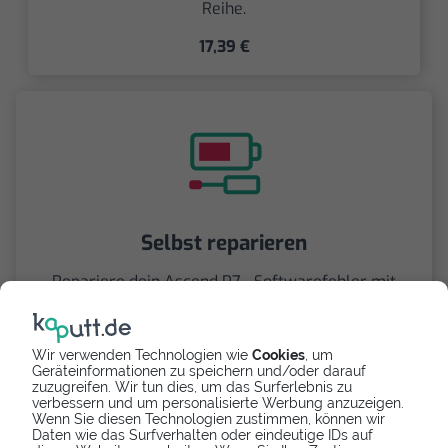
Reihe.
17,39 €
Selbst reparieren
Repariere dein Ascend P7 - Softwarefehler mit
Videoanleitung selbst. Ersatzteile ab
Wir verwenden Technologien wie
Cookies
, um
Geräteinformationen zu speichern und/oder darauf
zuzugreifen. Wir tun dies, um das Surferlebnis zu
verbessern und um personalisierte Werbung anzuzeigen.
Wenn Sie diesen Technologien zustimmen, können wir
Daten wie das Surfverhalten oder eindeutige IDs auf