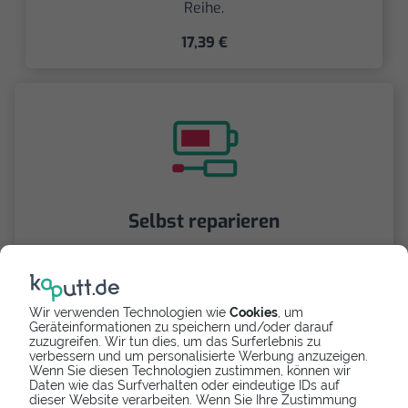
Reihe.
17,39 €
Selbst reparieren
Repariere dein Ascend P7 - Softwarefehler mit
Videoanleitung selbst. Ersatzteile ab
Wir verwenden Technologien wie
Cookies
, um
Geräteinformationen zu speichern und/oder darauf
zuzugreifen. Wir tun dies, um das Surferlebnis zu
verbessern und um personalisierte Werbung anzuzeigen.
Wenn Sie diesen Technologien zustimmen, können wir
Daten wie das Surfverhalten oder eindeutige IDs auf
dieser Website verarbeiten. Wenn Sie Ihre Zustimmung