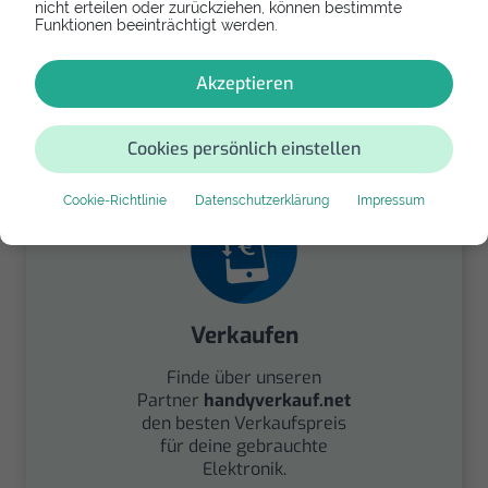
nicht erteilen oder zurückziehen, können bestimmte
Funktionen beeinträchtigt werden.
Spenden
Akzeptieren
Spende Dein Gerät über
handysfuerdieumwelt.de
für einen guten Zweck.
Cookies persönlich einstellen
Cookie-Richtlinie
Datenschutzerklärung
Impressum
Verkaufen
Finde über unseren
Partner
handyverkauf.net
den besten Verkaufspreis
für deine gebrauchte
Elektronik.