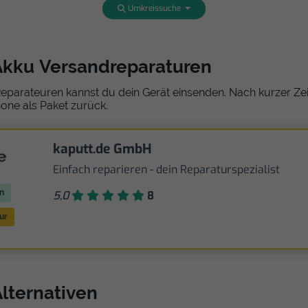
Umkreissuche
Akku Versandreparaturen
eparateuren kannst du dein Gerät einsenden. Nach kurzer Zeit
one als Paket zurück.
kaputt.de GmbH
Einfach reparieren - dein Reparaturspezialist
n
5,0
8
ur
lternativen