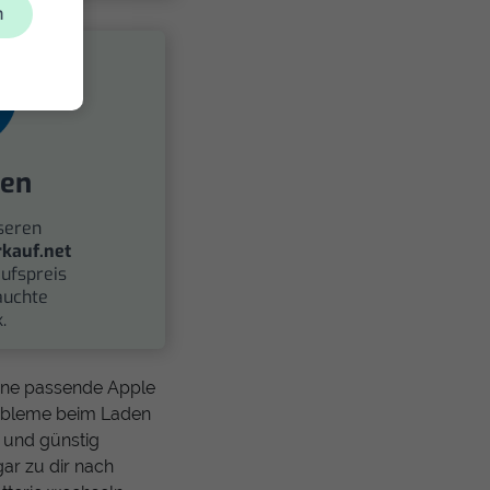
n
fen
seren
kauf.net
ufspreis
auchte
.
eine passende Apple
Probleme beim Laden
 und günstig
ar zu dir nach