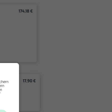
174,18 €
17,90 €
chern
ern
en
f