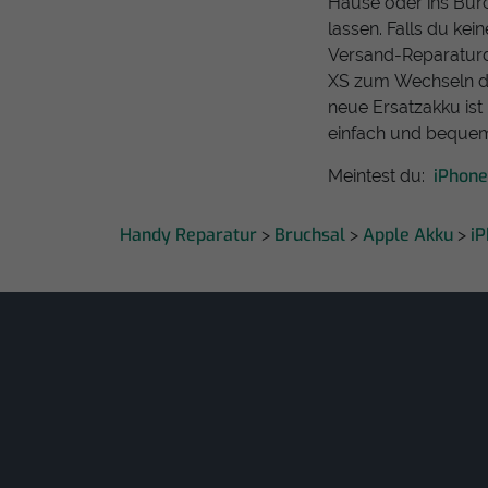
Hause oder ins Bür
lassen. Falls du kei
Versand-Reparaturd
XS zum Wechseln der
neue Ersatzakku ist 
einfach und bequem
iPhone
Meintest du:
Handy Reparatur
Bruchsal
Apple Akku
i
>
>
>