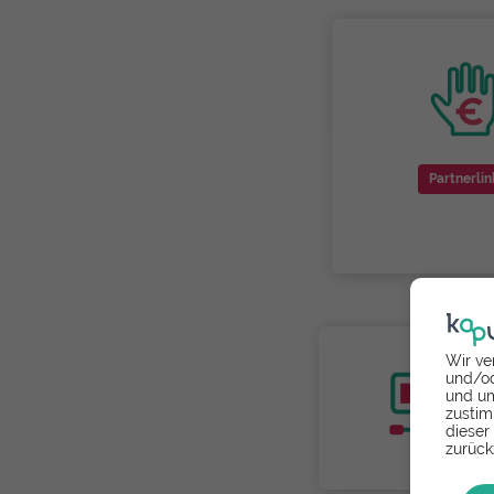
Partnerlin
Wir ve
und/od
und um
zustim
dieser
zurück