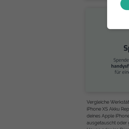
S
Spende
handysf
für ei
Vergleiche Werkstä
iPhone XS Akku Repa
deines Apple iPhone
ausgetauscht oder 