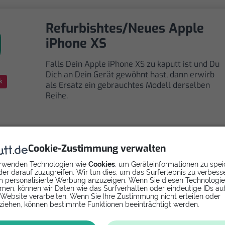
Refurbishtes/Neues Apple
iPhone XS
Falls Dein Apple iPhone XS zu kaputt ist und Du
Dich an Dein Gerät gewöhnt hast, dann erwirb
k
als Ersatz ein gebrauchtes Modell derselben
Reihe.
Cookie-Zustimmung verwalten
Selbst reparieren
rwenden Technologien wie
Cookies
, um Geräteinformationen zu spei
er darauf zuzugreifen. Wir tun dies, um das Surferlebnis zu verbess
 personalisierte Werbung anzuzeigen. Wenn Sie diesen Technologi
Repariere dein iPhone XS - Akku mit Videoanleitung
men, können wir Daten wie das Surfverhalten oder eindeutige IDs au
 Website verarbeiten. Wenn Sie Ihre Zustimmung nicht erteilen oder
selbst. Ersatzteile ab
ziehen, können bestimmte Funktionen beeinträchtigt werden.