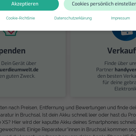
Akzeptieren
Cookies persönlich einstelle
Cookie-Richtlinie
Datenschutzerklärung
Impressum
penden
Verkau
 Dein Gerät über
Finde über un
uerdieumwelt.de
Partner
handyver
nen guten Zweck.
den besten Verka
für deine gebr
Elektronik
tten nach Preisen, Entfernung und Bewertungen und finde d
ratur in Bruchsal. Ist dein Akku schnell leer oder hast du 
 XS? Hier wird der kaputte Akku deines Smartphones schnell
gewechselt. Einige Reparateur*innen in Bruchsal kommen sog