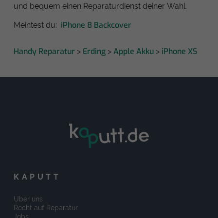
und bequem einen Reparaturdienst deiner Wahl.
iPhone 8 Backcover
Meintest du:
Handy Reparatur
Erding
Apple Akku
iPhone XS
>
>
>
KAPUTT
Über uns
Recht auf Reparatur
Jobs