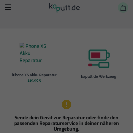
Selbst reparieren
iPhone XS Akku Reparatur
kaputt.de Werkzeug
Reparieren lassen
119,90 €
Shop
Sende dein Gerät zur Reparatur oder finde den
passenden Reparaturservice in deiner näheren
Umgebung.