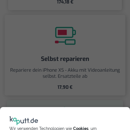
174,18 €
Selbst reparieren
Repariere dein iPhone XS - Akku mit Videoanleitung
selbst. Ersatzteile ab
17,90 €
Wir verwenden Technologien wie
Cookies
, um