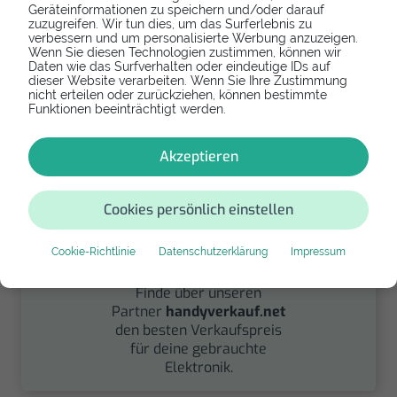
Geräteinformationen zu speichern und/oder darauf
Spenden
zuzugreifen. Wir tun dies, um das Surferlebnis zu
verbessern und um personalisierte Werbung anzuzeigen.
Wenn Sie diesen Technologien zustimmen, können wir
Spende Dein Gerät über
Daten wie das Surfverhalten oder eindeutige IDs auf
handysfuerdieumwelt.de
dieser Website verarbeiten. Wenn Sie Ihre Zustimmung
nicht erteilen oder zurückziehen, können bestimmte
für einen guten Zweck.
Funktionen beeinträchtigt werden.
Akzeptieren
Cookies persönlich einstellen
Cookie-Richtlinie
Datenschutzerklärung
Impressum
Verkaufen
Finde über unseren
Partner
handyverkauf.net
den besten Verkaufspreis
für deine gebrauchte
Elektronik.