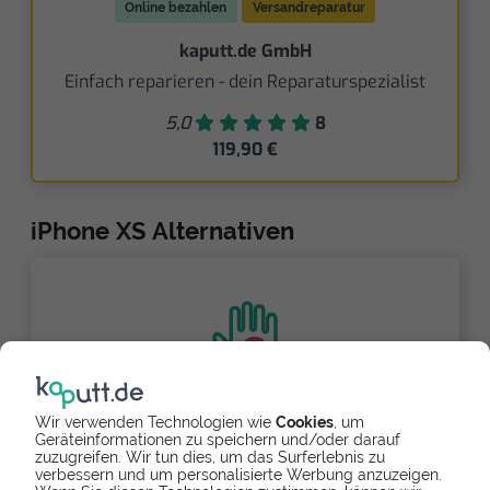
Online bezahlen
Versandreparatur
kaputt.de GmbH
Einfach reparieren - dein Reparaturspezialist
5,0
8
119,90 €
iPhone XS Alternativen
Partnerlink
Wir verwenden Technologien wie
Cookies
, um
Geräteinformationen zu speichern und/oder darauf
zuzugreifen. Wir tun dies, um das Surferlebnis zu
verbessern und um personalisierte Werbung anzuzeigen.