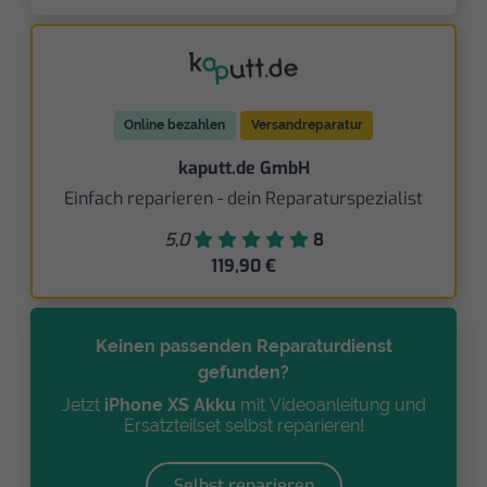
Online bezahlen
Versandreparatur
kaputt.de GmbH
Einfach reparieren - dein Reparaturspezialist
5,0
8
119,90 €
Keinen passenden Reparaturdienst
gefunden?
Jetzt
iPhone XS Akku
mit Videoanleitung und
Ersatzteilset selbst reparieren!
Selbst reparieren