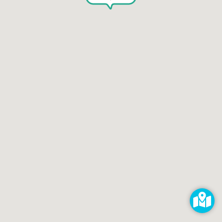
Selbst reparieren
Reparieren lassen
Reparaturdienst anmelden
Shop
Hilfe & Support
RECHTLICHES
Impressum
Datenschutz
AGB
KONTAKT
impressum@kaputt.de