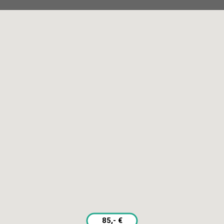
KAPUTT
Über uns
Recht auf Reparatur
Jobs
Presse
Newsletter
Blog
85,- €
SERVICES