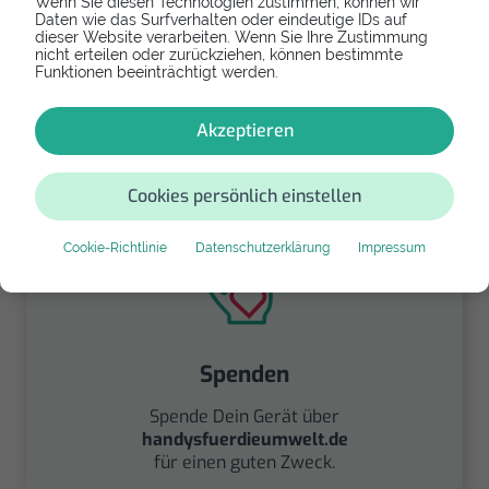
Wenn Sie diesen Technologien zustimmen, können wir
Refurbishtes/Neues Apple iPhone XS
Daten wie das Surfverhalten oder eindeutige IDs auf
dieser Website verarbeiten. Wenn Sie Ihre Zustimmung
nicht erteilen oder zurückziehen, können bestimmte
Falls Dein Apple iPhone XS zu kaputt ist und Du
Funktionen beeinträchtigt werden.
Dich an Dein Gerät gewöhnt hast, dann erwirb
als Ersatz ein gebrauchtes Modell derselben
Akzeptieren
Reihe.
174,18 €
Cookies persönlich einstellen
Cookie-Richtlinie
Datenschutzerklärung
Impressum
Spenden
Spende Dein Gerät über
handysfuerdieumwelt.de
für einen guten Zweck.