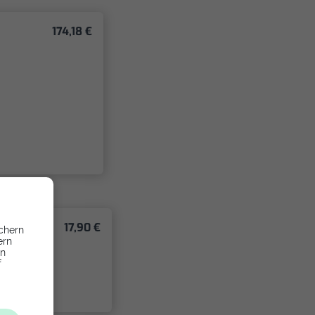
174,18 €
17,90 €
chern
ern
en
f