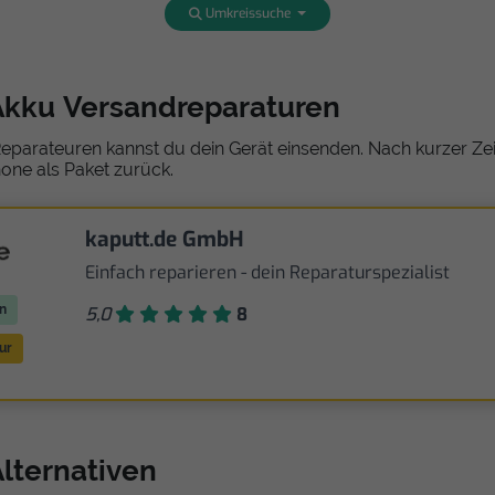
Umkreissuche
Akku Versandreparaturen
eparateuren kannst du dein Gerät einsenden. Nach kurzer Zeit
one als Paket zurück.
kaputt.de GmbH
Einfach reparieren - dein Reparaturspezialist
n
5,0
8
ur
lternativen