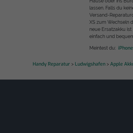
Hause oder ins Bür
lassen. Falls du kei
Versand-Reparaturd
XS zum Wechseln der
neue Ersatzakku ist 
einfach und bequem
iPhone
Meintest du:
Handy Reparatur
Ludwigshafen
Apple Akk
>
>