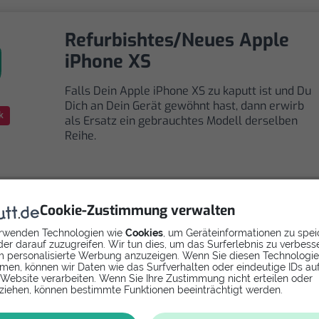
Refurbishtes/Neues Apple
iPhone XS
Falls Dein Apple iPhone XS zu kaputt ist und Du
Dich an Dein Gerät gewöhnt hast, dann erwirb
k
als Ersatz ein gebrauchtes Modell derselben
Reihe.
Cookie-Zustimmung verwalten
Selbst reparieren
rwenden Technologien wie
Cookies
, um Geräteinformationen zu spei
er darauf zuzugreifen. Wir tun dies, um das Surferlebnis zu verbess
 personalisierte Werbung anzuzeigen. Wenn Sie diesen Technologi
Repariere dein iPhone XS - Akku mit Videoanleitung
men, können wir Daten wie das Surfverhalten oder eindeutige IDs au
 Website verarbeiten. Wenn Sie Ihre Zustimmung nicht erteilen oder
selbst. Ersatzteile ab
ziehen, können bestimmte Funktionen beeinträchtigt werden.