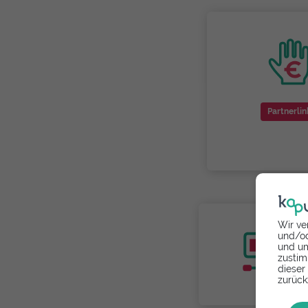
Partnerlin
Wir ve
und/od
und um
zustim
dieser
zurück