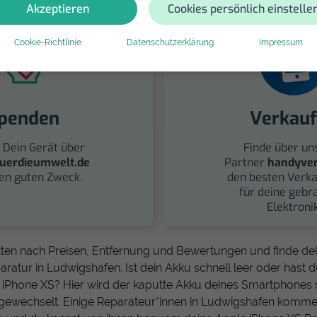
Akzeptieren
Cookies persönlich einstelle
Cookie-Richtlinie
Datenschutzerklärung
Impressum
penden
Verkau
 Dein Gerät über
Finde über un
uerdieumwelt.de
Partner
handyver
nen guten Zweck.
den besten Verka
für deine gebr
Elektronik
tten nach Preisen, Entfernung und Bewertungen und finde d
ratur in Ludwigshafen. Ist dein Akku schnell leer oder hast
 iPhone XS? Hier wird der kaputte Akku deines Smartphones 
gewechselt. Einige Reparateur*innen in Ludwigshafen komme