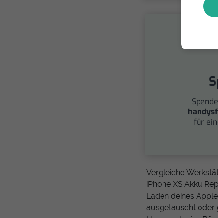
S
Spende
handysf
für ei
Vergleiche Werkstä
iPhone XS Akku Repa
Laden deines Apple
ausgetauscht oder 