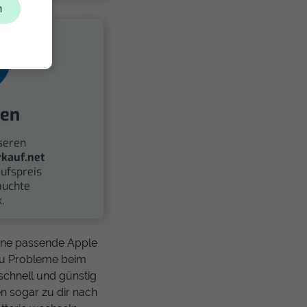
n
fen
seren
kauf.net
ufspreis
auchte
.
eine passende Apple
 du Probleme beim
schnell und günstig
n sogar zu dir nach