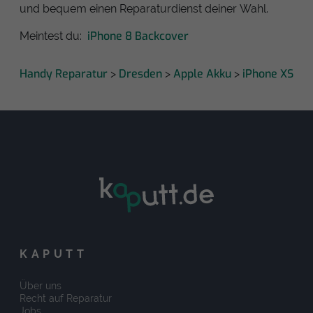
und bequem einen Reparaturdienst deiner Wahl.
iPhone 8 Backcover
Meintest du:
Handy Reparatur
Dresden
Apple Akku
iPhone XS
>
>
>
KAPUTT
Über uns
Recht auf Reparatur
Jobs