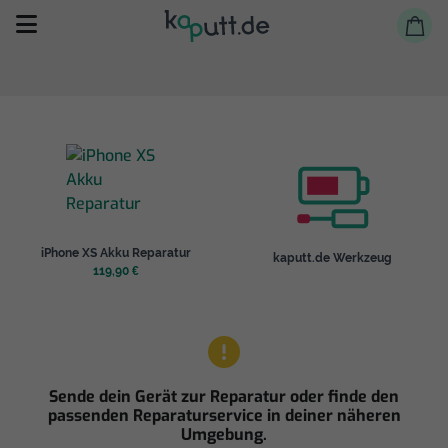
Selbst reparieren
iPhone XS Akku Reparatur
kaputt.de Werkzeug
Reparieren lassen
119,90 €
Shop
Sende dein Gerät zur Reparatur oder finde den
passenden Reparaturservice in deiner näheren
Umgebung.