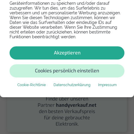
Geräteinformationen zu speichern und/oder darauf
Spenden
zuzugreifen. Wir tun dies, um das Surferlebnis zu
verbessern und um personalisierte Werbung anzuzeigen.
Wenn Sie diesen Technologien zustimmen, können wir
Spende Dein Gerät über
Daten wie das Surfverhalten oder eindeutige IDs auf
handysfuerdieumwelt.de
dieser Website verarbeiten. Wenn Sie Ihre Zustimmung
nicht erteilen oder zurückziehen, können bestimmte
für einen guten Zweck.
Funktionen beeinträchtigt werden.
Akzeptieren
Cookies persönlich einstellen
Cookie-Richtlinie
Datenschutzerklärung
Impressum
Verkaufen
Finde über unseren
Partner
handyverkauf.net
den besten Verkaufspreis
für deine gebrauchte
Elektronik.