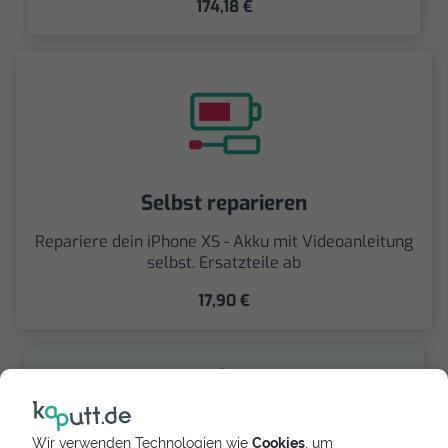
174,18 €
Selbst reparieren
Repariere dein iPhone XS - Akku mit Videoanleitung
selbst. Ersatzteile ab
17,90 €
Wir verwenden Technologien wie
Cookies
, um