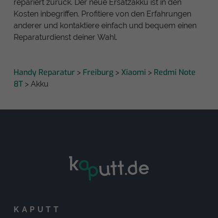
repariert zurück. Der neue Ersatzakku ist in den
Kosten inbegriffen. Profitiere von den Erfahrungen
anderer und kontaktiere einfach und bequem einen
Reparaturdienst deiner Wahl.
Handy Reparatur
Freiburg
Xiaomi
Redmi Note
>
>
>
8T
> Akku
KAPUTT