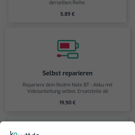
derselben Reihe.
5,89 €
Selbst reparieren
Repariere dein Redmi Note 8T - Akku mit
Videoanleitung selbst. Ersatzteile ab
19,90 €