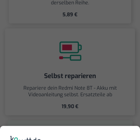
derselben Reihe.
5,89 €
Selbst reparieren
Repariere dein Redmi Note 8T - Akku mit
Videoanleitung selbst. Ersatzteile ab
19,90 €