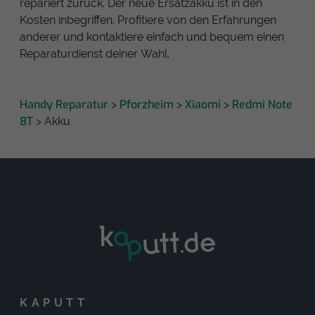
repariert zurück. Der neue Ersatzakku ist in den
Kosten inbegriffen. Profitiere von den Erfahrungen
anderer und kontaktiere einfach und bequem einen
Reparaturdienst deiner Wahl.
Handy Reparatur
Pforzheim
Xiaomi
Redmi Note
>
>
>
8T
> Akku
KAPUTT