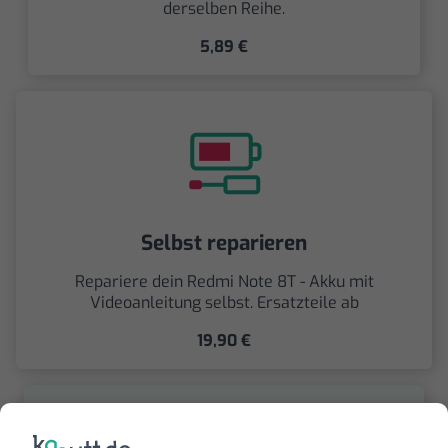
derselben Reihe.
5,89 €
Selbst reparieren
Repariere dein Redmi Note 8T - Akku mit
Videoanleitung selbst. Ersatzteile ab
19,90 €