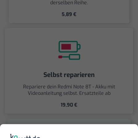
derselben Reihe.
5,89 €
Selbst reparieren
Repariere dein Redmi Note 8T - Akku mit
Videoanleitung selbst. Ersatzteile ab
19,90 €