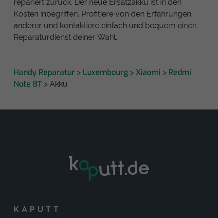
repariert zurück. Der neue Ersatzakku ist in den
Kosten inbegriffen. Profitiere von den Erfahrungen
anderer und kontaktiere einfach und bequem einen
Reparaturdienst deiner Wahl.
Handy Reparatur
Luxembourg
Xiaomi
Redmi
>
>
>
Note 8T
> Akku
KAPUTT