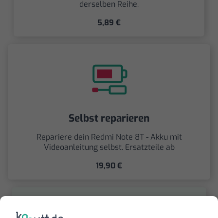
derselben Reihe.
5,89 €
Selbst reparieren
Repariere dein Redmi Note 8T - Akku mit
Videoanleitung selbst. Ersatzteile ab
19,90 €