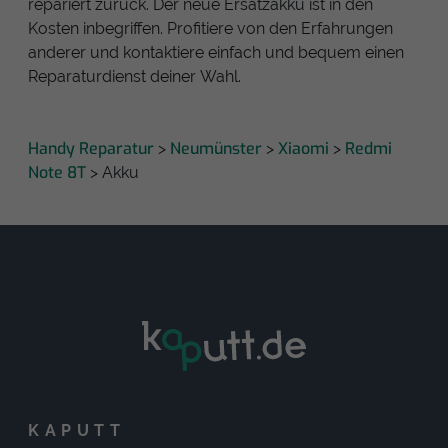
repariert zurück. Der neue Ersatzakku ist in den
Kosten inbegriffen. Profitiere von den Erfahrungen
anderer und kontaktiere einfach und bequem einen
Reparaturdienst deiner Wahl.
Handy Reparatur
Neumünster
Xiaomi
Redmi
>
>
>
Note 8T
> Akku
KAPUTT