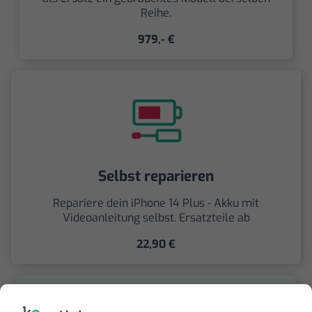
Reihe.
979,- €
Selbst reparieren
Repariere dein iPhone 14 Plus - Akku mit
Videoanleitung selbst. Ersatzteile ab
22,90 €